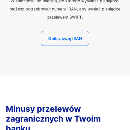
W zależności od miejsca, do którego wysyłasz pieniądze,
możesz potrzebować numeru IBAN, aby wysłać pieniądze
przelewem SWIFT.
Oblicz swój IBAN
Minusy przelewów
zagranicznych w Twoim
banku