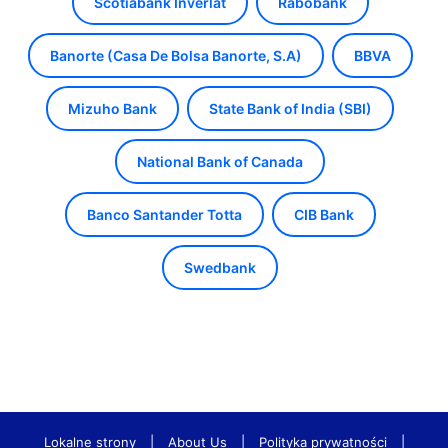
Scotiabank Inverlat
Rabobank
Banorte (Casa De Bolsa Banorte, S.A)
BBVA
Mizuho Bank
State Bank of India (SBI)
National Bank of Canada
Banco Santander Totta
CIB Bank
Swedbank
Lokalne strony
|
About Us
|
Polityka prywatności
|