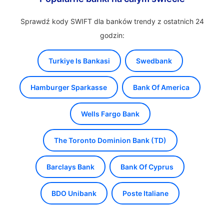
Sprawdź kody SWIFT dla banków trendy z ostatnich 24
godzin:
Turkiye Is Bankasi
Swedbank
Hamburger Sparkasse
Bank Of America
Wells Fargo Bank
The Toronto Dominion Bank (TD)
Barclays Bank
Bank Of Cyprus
BDO Unibank
Poste Italiane