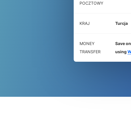
POCZTOWY
KRAJ
Turcja
MONEY
Save on
TRANSFER
using
W