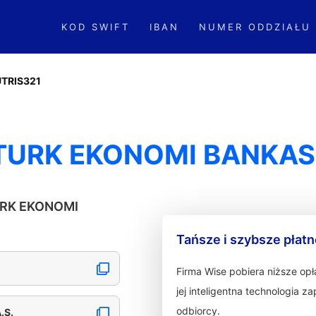
KOD SWIFT
IBAN
NUMER ODDZIAŁU
TRIS321
TURK EKONOMI BANKASI
TURK EKONOMI
Tańsze i szybsze płat
Firma Wise pobiera niższe op
jej inteligentna technologia 
odbiorcy.
.S.