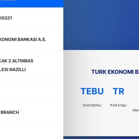
IS321
KONOMI BANKASI A.S.
KAK 2 ALTINBAS
ESI NAZILLI
TURK EKONOMI B
TEBU
TR
Kod banku
Kod kraju
ide
I BRANCH