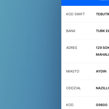
KOD SWIFT
TEBUTR
BANK
TURK E
ADRES
129 SO
MAHALL
MIASTO
AYDIN
ODDZIAŁ
NAZILL
KOD
09800