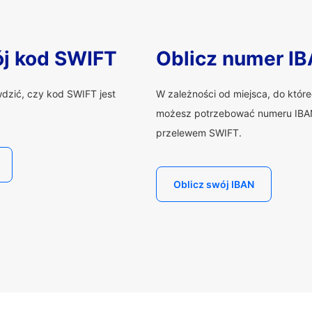
ój kod SWIFT
Oblicz numer I
wdzić, czy kod SWIFT jest
W zależności od miejsca, do któr
możesz potrzebować numeru IBAN
przelewem SWIFT.
Oblicz swój IBAN