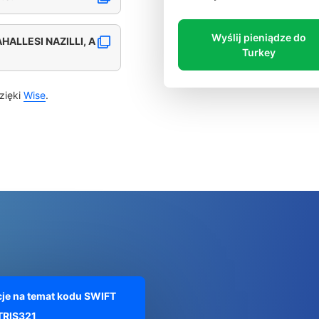
Wyślij pieniądze do
HALLESI NAZILLI, A
Turkey
zięki
Wise
.
je na temat kodu SWIFT
RIS321