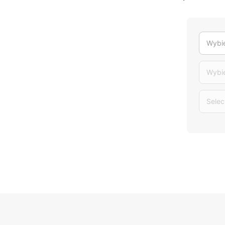
Wybie
Wybi
Selec