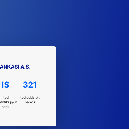
ANKASI A.S.
IS
321
Kod
Kod oddziału
ntyfikujący
banku
bank