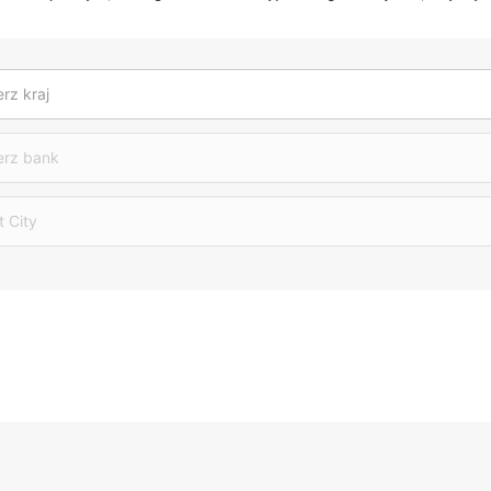
rz kraj
erz bank
t City