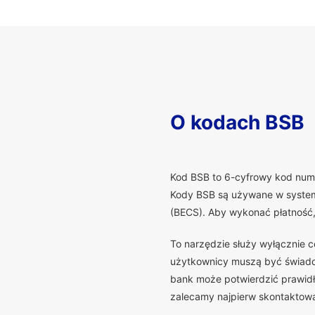
O kodach BSB
K
od BSB to 6-cyfrowy kod numer
Kody BSB są używane w systema
(BECS). Aby wykonać płatność
To narzędzie służy wyłącznie 
użytkownicy muszą być świadomi
bank może potwierdzić prawidło
zalecamy najpierw skontaktowa