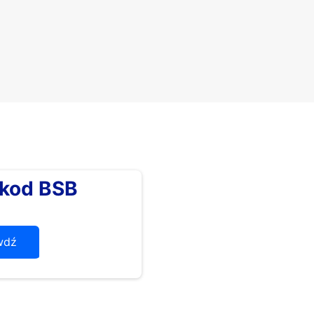
kod BSB
wdź