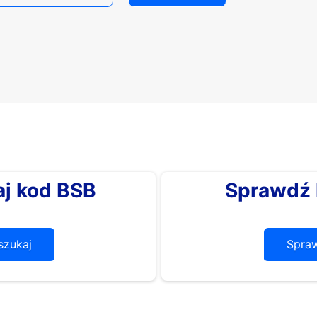
j kod BSB
Sprawdź 
zukaj
Spra