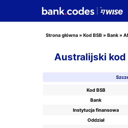
Strona główna
»
Kod BSB
»
Bank
»
A
Australijski ko
Szcz
Kod BSB
Bank
Instytucja finansowa
Oddział