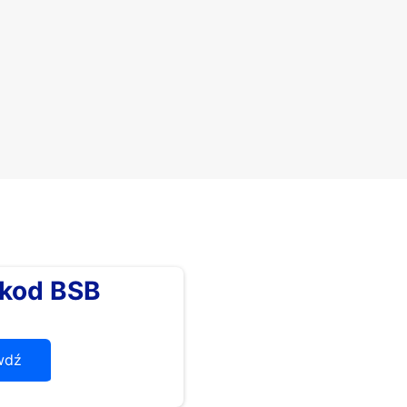
kod BSB
wdź