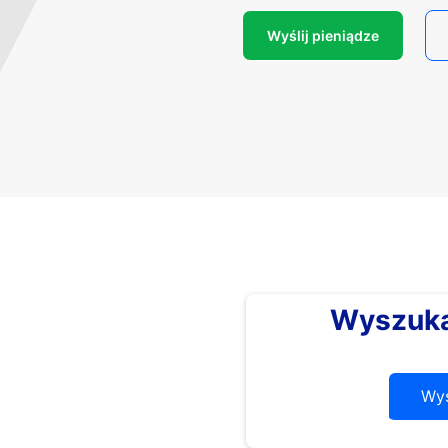
Wyślij pieniądze
Wyszuka
Wys