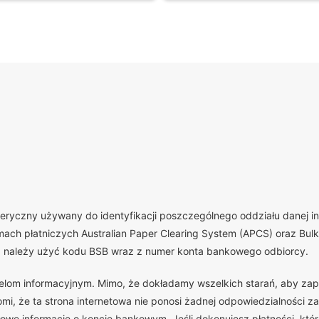
yczny używany do identyfikacji poszczególnego oddziału danej insty
ch płatniczych Australian Paper Clearing System (APCS) oraz Bulk 
, należy użyć kodu BSB wraz z numer konta bankowego odbiorcy.
celom informacyjnym. Mimo, że dokładamy wszelkich starań, aby zap
, że ta strona internetowa nie ponosi żadnej odpowiedzialności za
we informacje o koncie bankowym. Jeśli dokonujesz płatności, która