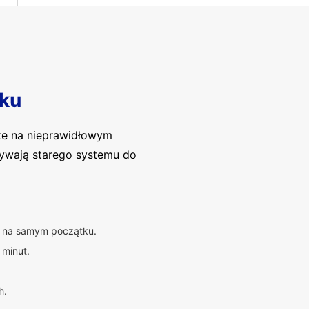
ku
ze na nieprawidłowym
używają starego systemu do
ię na samym początku.
 minut.
h.