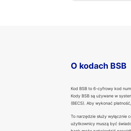
O kodach BSB
K
od BSB to 6-cyfrowy kod numer
Kody BSB są używane w systema
(BECS). Aby wykonać płatność
To narzędzie służy wyłącznie 
użytkownicy muszą być świadomi
bank może potwierdzić prawidło