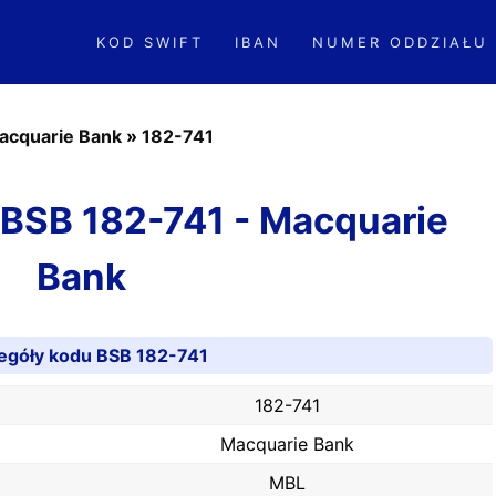
KOD SWIFT
IBAN
NUMER ODDZIAŁU
acquarie Bank
»
182-741
d BSB 182-741 - Macquarie
Bank
egóły kodu BSB 182-741
182-741
Macquarie Bank
MBL