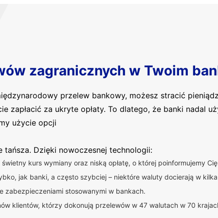
wów zagranicznych w Twoim ban
 międzynarodowy przelew bankowy, możesz stracić pieniąd
cie zapłacić za ukryte opłaty. To dlatego, że banki nadal 
my użycie opcji
ie tańsza. Dzięki nowoczesnej technologii:
świetny kurs wymiany oraz niską opłatę, o której poinformujemy C
bko, jak banki, a często szybciej – niektóre waluty docierają w kilka
ne zabezpieczeniami stosowanymi w bankach.
nów klientów, którzy dokonują przelewów w 47 walutach w 70 krajac