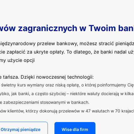
wów zagranicznych w Twoim ban
 międzynarodowy przelew bankowy, możesz stracić pieniąd
cie zapłacić za ukryte opłaty. To dlatego, że banki nadal 
my użycie opcji
ie tańsza. Dzięki nowoczesnej technologii:
świetny kurs wymiany oraz niską opłatę, o której poinformujemy C
bko, jak banki, a często szybciej – niektóre waluty docierają w kilka
ne zabezpieczeniami stosowanymi w bankach.
nów klientów, którzy dokonują przelewów w 47 walutach w 70 krajac
Otrzymaj pieniądze
Wise dla firm