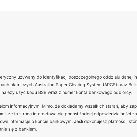
yczny używany do identyfikacji poszczególnego oddziału danej insty
ch płatniczych Australian Paper Clearing System (APCS) oraz Bulk 
, należy użyć kodu BSB wraz z numer konta bankowego odbiorcy.
celom informacyjnym. Mimo, że dokładamy wszelkich starań, aby zap
, że ta strona internetowa nie ponosi żadnej odpowiedzialności za
we informacje o koncie bankowym. Jeśli dokonujesz płatności, która
nie się z bankiem.