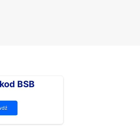
kod BSB
wdź