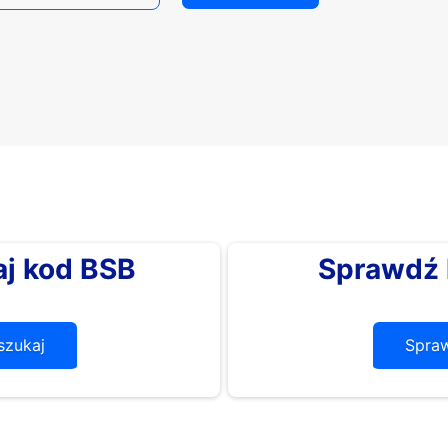
j kod BSB
Sprawdź 
zukaj
Spra