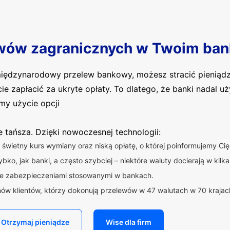
wów zagranicznych w Twoim ban
 międzynarodowy przelew bankowy, możesz stracić pieniąd
cie zapłacić za ukryte opłaty. To dlatego, że banki nadal 
my użycie opcji
ie tańsza. Dzięki nowoczesnej technologii:
świetny kurs wymiany oraz niską opłatę, o której poinformujemy C
bko, jak banki, a często szybciej – niektóre waluty docierają w kilka
ne zabezpieczeniami stosowanymi w bankach.
nów klientów, którzy dokonują przelewów w 47 walutach w 70 krajac
Otrzymaj pieniądze
Wise dla firm