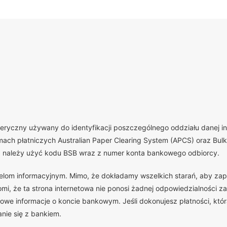
yczny używany do identyfikacji poszczególnego oddziału danej insty
ch płatniczych Australian Paper Clearing System (APCS) oraz Bulk 
, należy użyć kodu BSB wraz z numer konta bankowego odbiorcy.
celom informacyjnym. Mimo, że dokładamy wszelkich starań, aby zap
, że ta strona internetowa nie ponosi żadnej odpowiedzialności za
we informacje o koncie bankowym. Jeśli dokonujesz płatności, która
nie się z bankiem.