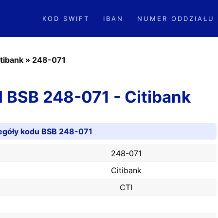
KOD SWIFT
IBAN
NUMER ODDZIAŁU
tibank
»
248-071
od BSB 248-071 - Citibank
egóły kodu BSB 248-071
248-071
Citibank
CTI