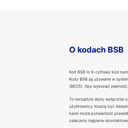
O kodach BSB
K
od BSB to 6-cyfrowy kod numer
Kody BSB są używane w systema
(BECS). Aby wykonać płatność
To narzędzie służy wyłącznie 
użytkownicy muszą być świadomi
bank może potwierdzić prawidło
zalecamy najpierw skontaktowa