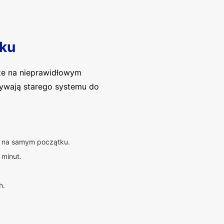
ku
ze na nieprawidłowym
używają starego systemu do
ię na samym początku.
 minut.
h.