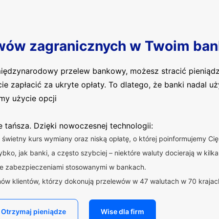
wów zagranicznych w Twoim ban
 międzynarodowy przelew bankowy, możesz stracić pieniąd
cie zapłacić za ukryte opłaty. To dlatego, że banki nadal 
my użycie opcji
ie tańsza. Dzięki nowoczesnej technologii:
świetny kurs wymiany oraz niską opłatę, o której poinformujemy C
bko, jak banki, a często szybciej – niektóre waluty docierają w kilka
ne zabezpieczeniami stosowanymi w bankach.
nów klientów, którzy dokonują przelewów w 47 walutach w 70 krajac
Otrzymaj pieniądze
Wise dla firm