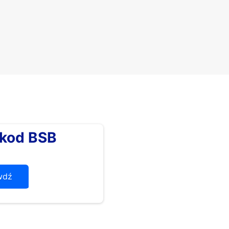
kod BSB
wdź