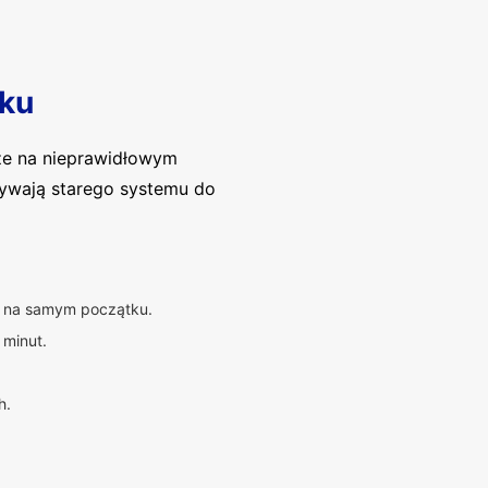
ku
ze na nieprawidłowym
używają starego systemu do
ię na samym początku.
 minut.
h.