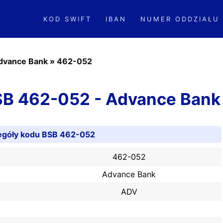
KOD SWIFT
IBAN
NUMER ODDZIAŁU
dvance Bank
»
462-052
BSB 462-052 - Advance Bank
egóły kodu BSB 462-052
462-052
Advance Bank
ADV