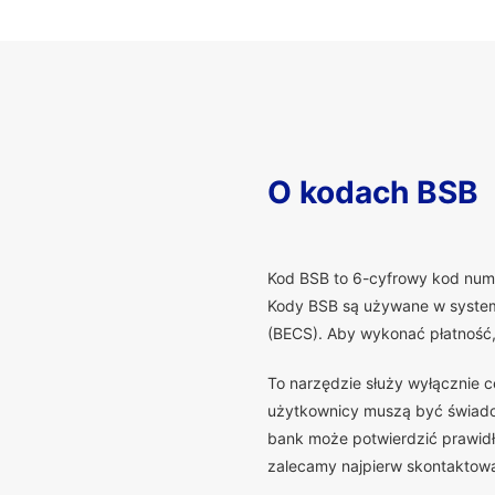
O kodach BSB
K
od BSB to 6-cyfrowy kod numer
Kody BSB są używane w systema
(BECS). Aby wykonać płatność
To narzędzie służy wyłącznie 
użytkownicy muszą być świadomi
bank może potwierdzić prawidło
zalecamy najpierw skontaktowa