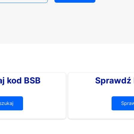
j kod BSB
Sprawdź 
zukaj
Spra