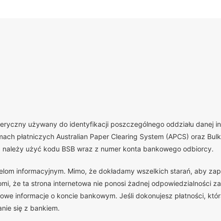
yczny używany do identyfikacji poszczególnego oddziału danej insty
ch płatniczych Australian Paper Clearing System (APCS) oraz Bulk 
, należy użyć kodu BSB wraz z numer konta bankowego odbiorcy.
celom informacyjnym. Mimo, że dokładamy wszelkich starań, aby zap
, że ta strona internetowa nie ponosi żadnej odpowiedzialności za
we informacje o koncie bankowym. Jeśli dokonujesz płatności, która
nie się z bankiem.