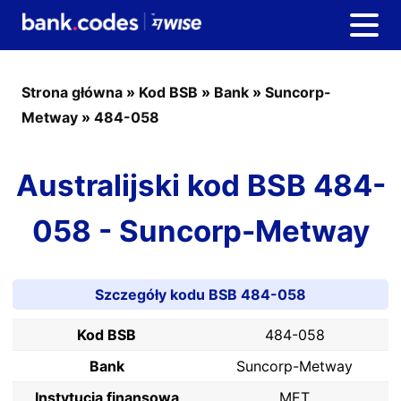
Strona główna
»
Kod BSB
»
Bank
»
Suncorp-
Metway
»
484-058
Australijski kod BSB 484-
058 - Suncorp-Metway
Szczegóły kodu BSB 484-058
Kod BSB
484-058
Bank
Suncorp-Metway
Instytucja finansowa
MET