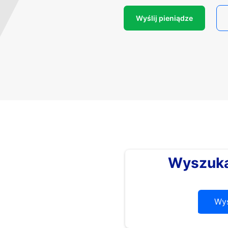
Wyślij pieniądze
Wyszuka
Wys