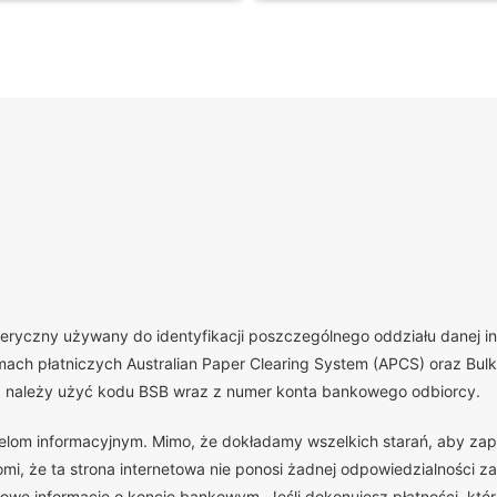
yczny używany do identyfikacji poszczególnego oddziału danej insty
ch płatniczych Australian Paper Clearing System (APCS) oraz Bulk 
, należy użyć kodu BSB wraz z numer konta bankowego odbiorcy.
celom informacyjnym. Mimo, że dokładamy wszelkich starań, aby zap
, że ta strona internetowa nie ponosi żadnej odpowiedzialności za
we informacje o koncie bankowym. Jeśli dokonujesz płatności, która