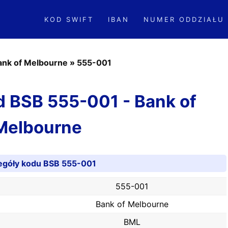
KOD SWIFT
IBAN
NUMER ODDZIAŁU
ank of Melbourne
»
555-001
od BSB 555-001 - Bank of
Melbourne
egóły kodu BSB 555-001
555-001
Bank of Melbourne
BML