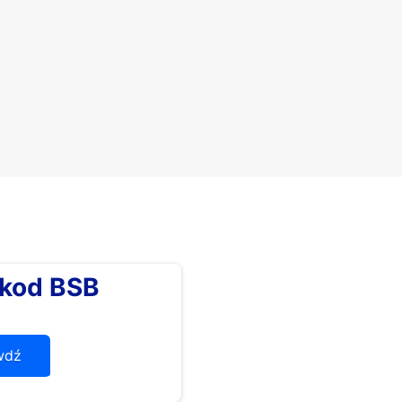
kod BSB
wdź