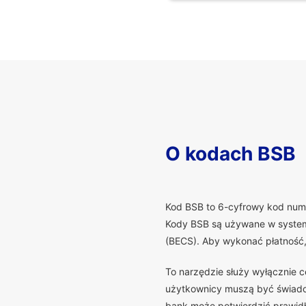
O kodach BSB
K
od BSB to 6-cyfrowy kod numer
Kody BSB są używane w systema
(BECS). Aby wykonać płatność
To narzędzie służy wyłącznie 
użytkownicy muszą być świadomi
bank może potwierdzić prawidło