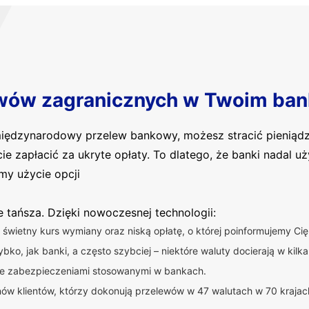
wów zagranicznych w Twoim ban
 międzynarodowy przelew bankowy, możesz stracić pieniąd
cie zapłacić za ukryte opłaty. To dlatego, że banki nadal 
my użycie opcji
ie tańsza. Dzięki nowoczesnej technologii:
świetny kurs wymiany oraz niską opłatę, o której poinformujemy C
bko, jak banki, a często szybciej – niektóre waluty docierają w kilka
ne zabezpieczeniami stosowanymi w bankach.
nów klientów, którzy dokonują przelewów w 47 walutach w 70 krajac