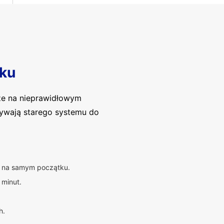
ku
ze na nieprawidłowym
używają starego systemu do
ię na samym początku.
 minut.
h.