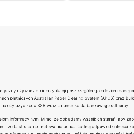
yczny używany do identyfikacji poszczególnego oddziału danej insty
ch płatniczych Australian Paper Clearing System (APCS) oraz Bulk 
, należy użyć kodu BSB wraz z numer konta bankowego odbiorcy.
celom informacyjnym. Mimo, że dokładamy wszelkich starań, aby zap
, że ta strona internetowa nie ponosi żadnej odpowiedzialności za
we informacje o koncie bankowym. Jeśli dokonujesz płatności, która