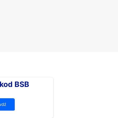
kod BSB
wdź