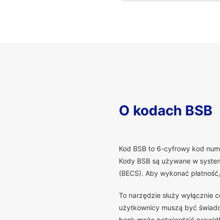
O kodach BSB
K
od BSB to 6-cyfrowy kod numer
Kody BSB są używane w systema
(BECS). Aby wykonać płatność
To narzędzie służy wyłącznie 
użytkownicy muszą być świadomi
bank może potwierdzić prawidło