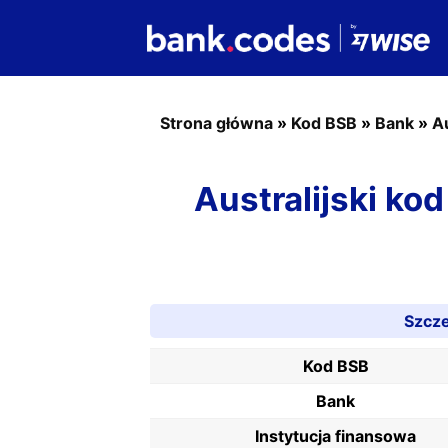
Strona główna
»
Kod BSB
»
Bank
»
A
Australijski k
Szcz
Kod BSB
Bank
Instytucja finansowa