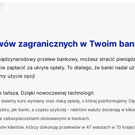
wów zagranicznych w Twoim ban
 międzynarodowy przelew bankowy, możesz stracić pieniąd
cie zapłacić za ukryte opłaty. To dlatego, że banki nadal 
my użycie opcji
ie tańsza. Dzięki nowoczesnej technologii:
świetny kurs wymiany oraz niską opłatę, o której poinformujemy C
bko, jak banki, a często szybciej – niektóre waluty docierają w kilka
ne zabezpieczeniami stosowanymi w bankach.
nów klientów, którzy dokonują przelewów w 47 walutach w 70 krajac