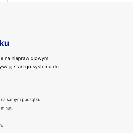
ku
ze na nieprawidłowym
używają starego systemu do
ię na samym początku.
 minut.
h.