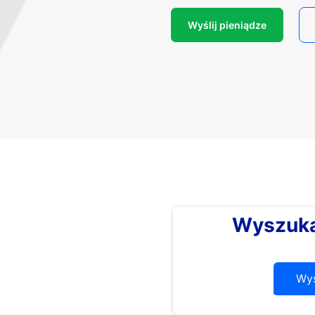
Wyślij pieniądze
Wyszuka
Wys