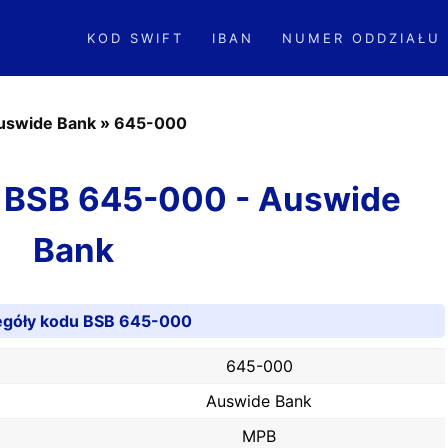
KOD SWIFT
IBAN
NUMER ODDZIAŁU
uswide Bank
»
645-000
od BSB 645-000 - Auswide
Bank
egóły kodu BSB 645-000
645-000
Auswide Bank
MPB