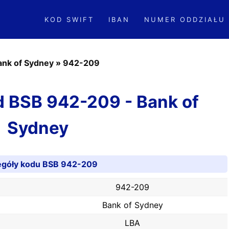
KOD SWIFT
IBAN
NUMER ODDZIAŁU
ank of Sydney
»
942-209
od BSB 942-209 - Bank of
Sydney
egóły kodu BSB 942-209
942-209
Bank of Sydney
LBA