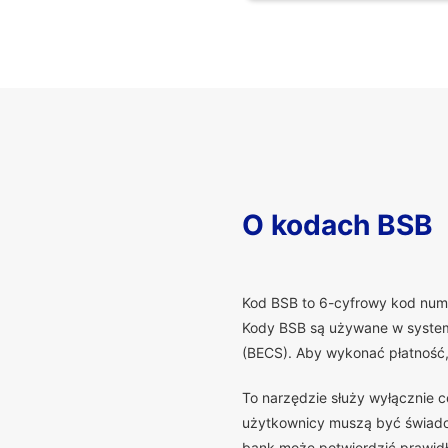
O kodach BSB
K
od BSB to 6-cyfrowy kod numer
Kody BSB są używane w systema
(BECS). Aby wykonać płatność
To narzędzie służy wyłącznie 
użytkownicy muszą być świadomi
bank może potwierdzić prawidło