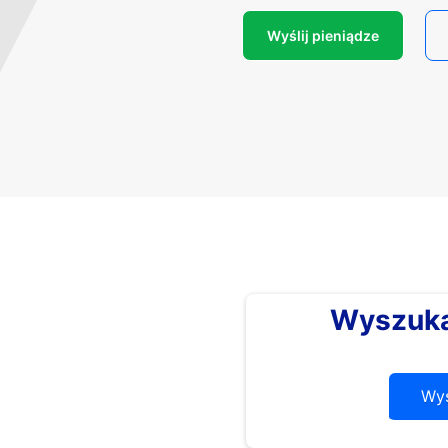
Wyślij pieniądze
Wyszuka
Wys