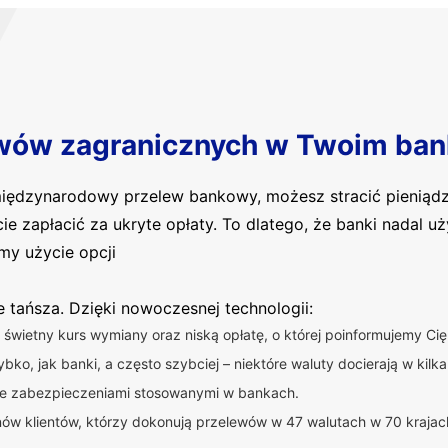
wów zagranicznych w Twoim ban
 międzynarodowy przelew bankowy, możesz stracić pieniąd
cie zapłacić za ukryte opłaty. To dlatego, że banki nadal 
my użycie opcji
ie tańsza. Dzięki nowoczesnej technologii:
świetny kurs wymiany oraz niską opłatę, o której poinformujemy C
bko, jak banki, a często szybciej – niektóre waluty docierają w kilka
ne zabezpieczeniami stosowanymi w bankach.
nów klientów, którzy dokonują przelewów w 47 walutach w 70 krajac