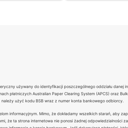
yczny używany do identyfikacji poszczególnego oddziału danej insty
ch płatniczych Australian Paper Clearing System (APCS) oraz Bulk 
, należy użyć kodu BSB wraz z numer konta bankowego odbiorcy.
celom informacyjnym. Mimo, że dokładamy wszelkich starań, aby zap
, że ta strona internetowa nie ponosi żadnej odpowiedzialności za
we informacje o koncie bankowym. Jeśli dokonujesz płatności, która