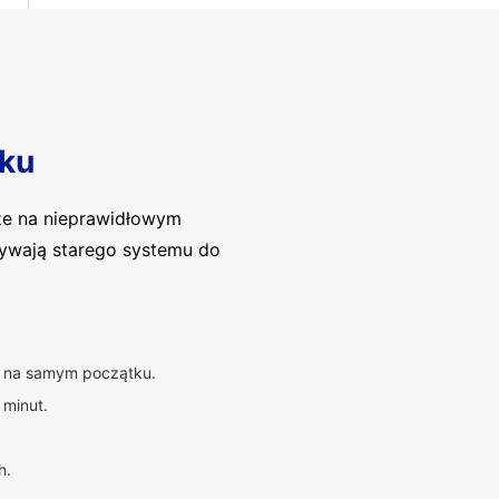
ku
ze na nieprawidłowym
używają starego systemu do
ię na samym początku.
 minut.
h.