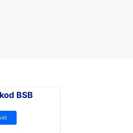
kod BSB
wdź