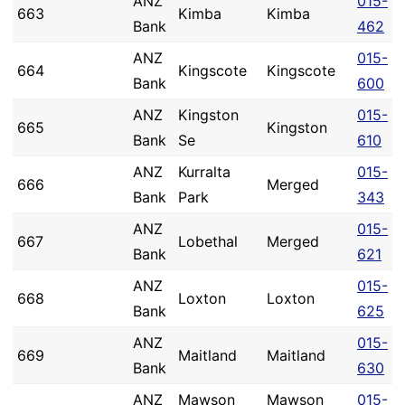
ANZ
015-
663
Kimba
Kimba
Bank
462
ANZ
015-
664
Kingscote
Kingscote
Bank
600
ANZ
Kingston
015-
665
Kingston
Bank
Se
610
ANZ
Kurralta
015-
666
Merged
Bank
Park
343
ANZ
015-
667
Lobethal
Merged
Bank
621
ANZ
015-
668
Loxton
Loxton
Bank
625
ANZ
015-
669
Maitland
Maitland
Bank
630
ANZ
Mawson
Mawson
015-