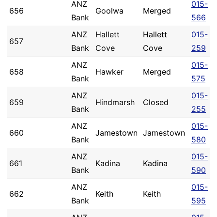
ANZ
015-
656
Goolwa
Merged
Bank
566
ANZ
Hallett
Hallett
015-
657
Bank
Cove
Cove
259
ANZ
015-
658
Hawker
Merged
Bank
575
ANZ
015-
659
Hindmarsh
Closed
Bank
255
ANZ
015-
660
Jamestown
Jamestown
Bank
580
ANZ
015-
661
Kadina
Kadina
Bank
590
ANZ
015-
662
Keith
Keith
Bank
595