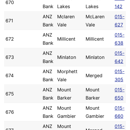
670
Bank
Lakes
Lakes
142
ANZ
Mclaren
McLaren
015-
671
Bank
Vale
Vale
627
ANZ
015-
672
Millicent
Millicent
Bank
638
ANZ
015-
673
Minlaton
Minlaton
Bank
642
ANZ
Morphett
015-
674
Merged
Bank
Vale
305
ANZ
Mount
Mount
015-
675
Bank
Barker
Barker
650
ANZ
Mount
Mount
015-
676
Bank
Gambier
Gambier
660
ANZ
Mount
015-