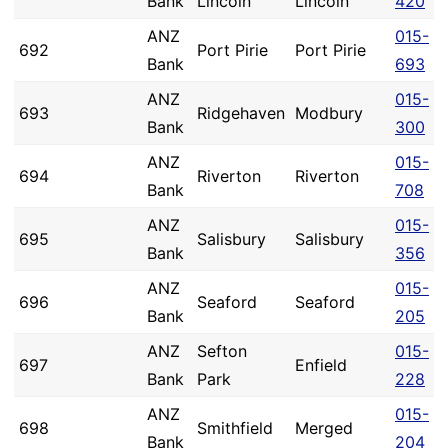
Bank
Lincoln
Lincoln
420
ANZ
015-
692
Port Pirie
Port Pirie
Bank
693
ANZ
015-
693
Ridgehaven
Modbury
Bank
300
ANZ
015-
694
Riverton
Riverton
Bank
708
ANZ
015-
695
Salisbury
Salisbury
Bank
356
ANZ
015-
696
Seaford
Seaford
Bank
205
ANZ
Sefton
015-
697
Enfield
Bank
Park
228
ANZ
015-
698
Smithfield
Merged
Bank
204