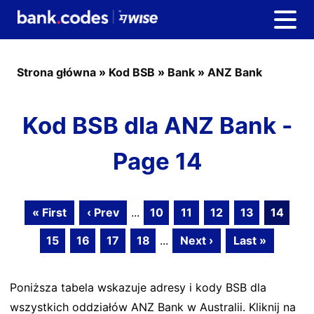
Strona główna
»
Kod BSB
»
Bank
»
ANZ Bank
Kod BSB dla ANZ Bank -
Page 14
« First
‹ Prev
...
10
11
12
13
14
15
16
17
18
...
Next ›
Last »
Poniższa tabela wskazuje adresy i kody BSB dla
wszystkich oddziałów ANZ Bank w Australii. Kliknij na