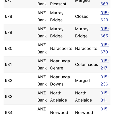
677
Merged
Bank
Pleasant
663
ANZ
Murray
015-
678
Closed
Bank
Bridge
629
ANZ
Murray
Murray
015-
679
Bank
Bridge
Bridge
665
ANZ
015-
680
Naracoorte
Naracoorte
Bank
670
ANZ
Noarlunga
015-
681
Colonnades
Bank
Centre
217
ANZ
Noarlunga
015-
682
Merged
Bank
Downs
236
ANZ
North
North
015-
683
Bank
Adelaide
Adelaide
311
ANZ
015-
684
Norwood
Norwood