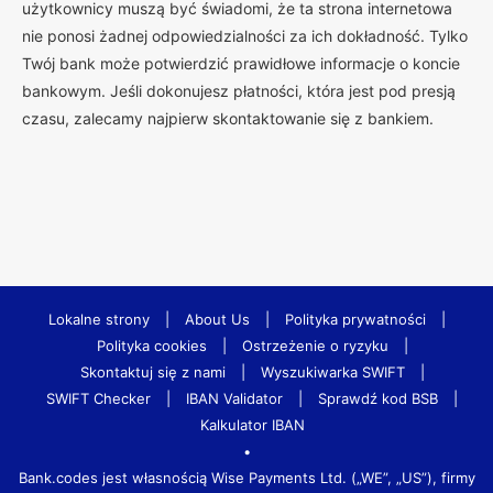
użytkownicy muszą być świadomi, że ta strona internetowa
nie ponosi żadnej odpowiedzialności za ich dokładność. Tylko
Twój bank może potwierdzić prawidłowe informacje o koncie
bankowym. Jeśli dokonujesz płatności, która jest pod presją
czasu, zalecamy najpierw skontaktowanie się z bankiem.
Lokalne strony
|
About Us
|
Polityka prywatności
|
Polityka cookies
|
Ostrzeżenie o ryzyku
|
Skontaktuj się z nami
|
Wyszukiwarka SWIFT
|
SWIFT Checker
|
IBAN Validator
|
Sprawdź kod BSB
|
Kalkulator IBAN
•
Bank.codes jest własnością Wise Payments Ltd. („WE”, „US”), firmy