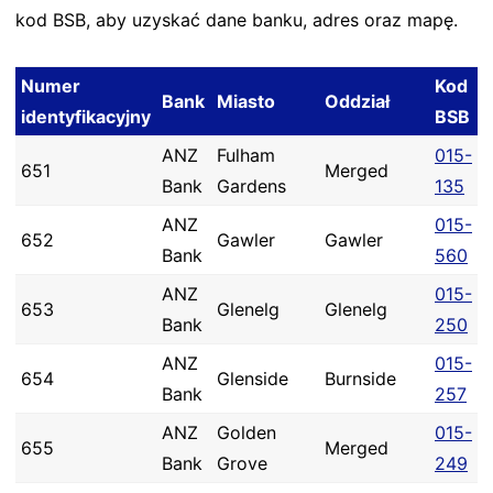
kod BSB, aby uzyskać dane banku, adres oraz mapę.
Numer
Kod
Bank
Miasto
Oddział
identyfikacyjny
BSB
ANZ
Fulham
015-
651
Merged
Bank
Gardens
135
ANZ
015-
652
Gawler
Gawler
Bank
560
ANZ
015-
653
Glenelg
Glenelg
Bank
250
ANZ
015-
654
Glenside
Burnside
Bank
257
ANZ
Golden
015-
655
Merged
Bank
Grove
249