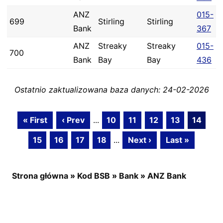
ANZ
015-
699
Stirling
Stirling
Bank
367
ANZ
Streaky
Streaky
015-
700
Bank
Bay
Bay
436
Ostatnio zaktualizowana baza danych: 24-02-2026
« First
‹ Prev
...
10
11
12
13
14
15
16
17
18
...
Next ›
Last »
Strona główna
»
Kod BSB
»
Bank
»
ANZ Bank