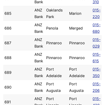
Bank
310
ANZ
Oaklands
015-
685
Marion
Bank
Park
220
ANZ
015-
686
Penola
Merged
Bank
680
ANZ
015-
687
Pinnaroo
Pinnaroo
Bank
029
ANZ
015-
688
Pinnaroo
Pinnaroo
Bank
615
ANZ
Port
Port
015-
689
Bank
Adelaide
Adelaide
350
ANZ
Port
Port
015-
690
Bank
Augusta
Augusta
206
ANZ
Port
Port
015-
691