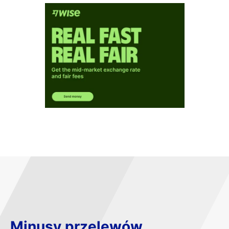
Minusy przelewów