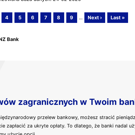
4
5
6
7
8
9
...
Next ›
Last »
NZ Bank
wów zagranicznych w Twoim ban
 międzynarodowy przelew bankowy, możesz stracić pieniąd
cie zapłacić za ukryte opłaty. To dlatego, że banki nadal 
my użycie opcji