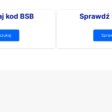
j kod BSB
Sprawdź 
zukaj
Spra