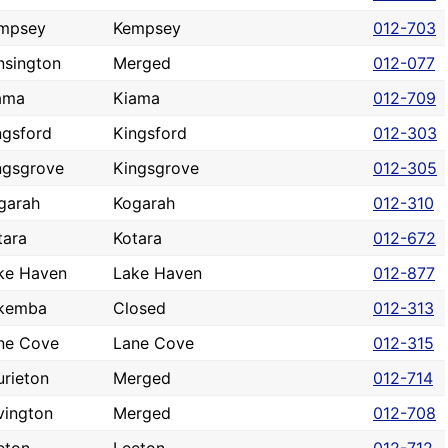
mpsey
Kempsey
012-703
nsington
Merged
012-077
ama
Kiama
012-709
ngsford
Kingsford
012-303
ngsgrove
Kingsgrove
012-305
garah
Kogarah
012-310
tara
Kotara
012-672
ke Haven
Lake Haven
012-877
kemba
Closed
012-313
ne Cove
Lane Cove
012-315
urieton
Merged
012-714
vington
Merged
012-708