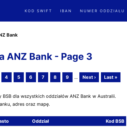
KOD SWIFT
IBAN
NUMER ODDZIAŁU
NZ Bank
a ANZ Bank - Page 3
4
5
6
7
8
9
...
Next ›
Last »
y BSB dla wszystkich oddziałów ANZ Bank w Australii.
banku, adres oraz mapę.
asto
Oddział
Kod BSB