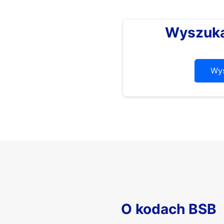
Wyszuka
Wys
O kodach BSB