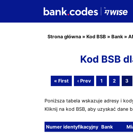
Strona główna
»
Kod BSB
»
Bank
»
A
Kod BSB dl
« First
‹ Prev
1
2
3
Poniższa tabela wskazuje adresy i kod
Kliknij na kod BSB, aby uzyskać dane 
Numer identyfikacyjny
Bank
Mi