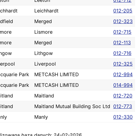
eton
Leeton
012-712
ichhardt
Leichhardt
012-205
dfield
Merged
012-323
smore
Lismore
012-715
smore
Merged
012-113
thgow
Lithgow
012-716
verpool
Liverpool
012-325
cquarie Park
METCASH LIMITED
012-994
cquarie Park
METCASH LIMITED
014-994
itland
Maitland
012-720
itland
Maitland Mutual Building Soc Ltd
012-773
nly
Manly
012-330
alizowana baza danych: 24-02-2026