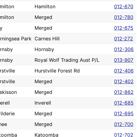
milton
Hamilton
012-670
milton
Merged
012-780
y
Merged
012-675
rningsea Park
Carnes Hill
012-272
rnsby
Hornsby
012-306
rnsby
Royal Wolf Trading Aust P/L
013-907
stville
Hurstville Forest Rd
012-406
stville
Merged
012-402
skisson
Merged
012-862
erell
Inverell
012-685
ilderie
Merged
012-695
nee
Merged
012-700
toomba
Katoomba
012-702