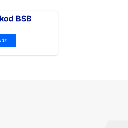
kod BSB
wdź