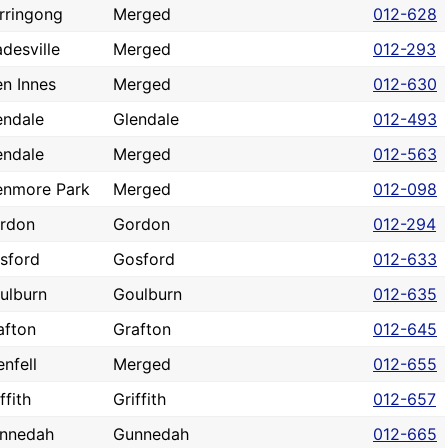
rringong
Merged
012-628
adesville
Merged
012-293
en Innes
Merged
012-630
endale
Glendale
012-493
endale
Merged
012-563
enmore Park
Merged
012-098
rdon
Gordon
012-294
sford
Gosford
012-633
ulburn
Goulburn
012-635
afton
Grafton
012-645
enfell
Merged
012-655
ffith
Griffith
012-657
nnedah
Gunnedah
012-665