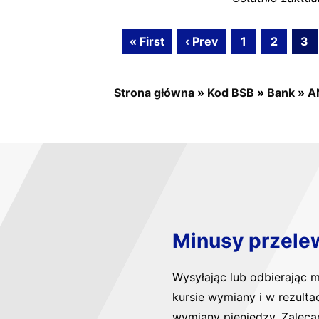
« First
‹ Prev
1
2
3
Strona główna
»
Kod BSB
»
Bank
»
A
Minusy przele
Wysyłając lub odbierając
kursie wymiany i w rezulta
wymiany pieniędzy. Zaleca