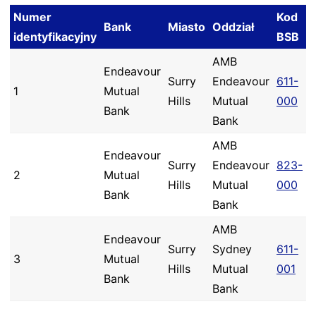
Numer
Kod
Bank
Miasto
Oddział
identyfikacyjny
BSB
AMB
Endeavour
Surry
Endeavour
611-
1
Mutual
Hills
Mutual
000
Bank
Bank
AMB
Endeavour
Surry
Endeavour
823-
2
Mutual
Hills
Mutual
000
Bank
Bank
AMB
Endeavour
Surry
Sydney
611-
3
Mutual
Hills
Mutual
001
Bank
Bank