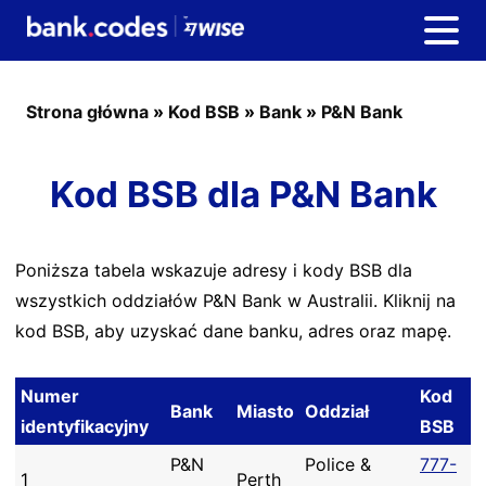
Strona główna
»
Kod BSB
»
Bank
»
P&N Bank
Kod BSB dla P&N Bank
Poniższa tabela wskazuje adresy i kody BSB dla
wszystkich oddziałów P&N Bank w Australii. Kliknij na
kod BSB, aby uzyskać dane banku, adres oraz mapę.
Numer
Kod
Bank
Miasto
Oddział
identyfikacyjny
BSB
P&N
Police &
777-
1
Perth