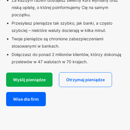
Za każdym razem dostajesz świetny kurs wymiany oraz
niską opłatę, o której poinformujemy Cię na samym
początku.
Przesyłasz pieniądze tak szybko, jak banki, a często
szybciej – niektóre waluty docierają w kilka minut.
Twoje pieniądze są chronione zabezpieczeniami
stosowanymi w bankach.
Dołączasz do ponad 2 milionów klientów, którzy dokonują
przelewów w 47 walutach w 70 krajach.
Wyślij pieniądze
Otrzymaj pieniądze
Wise dla firm