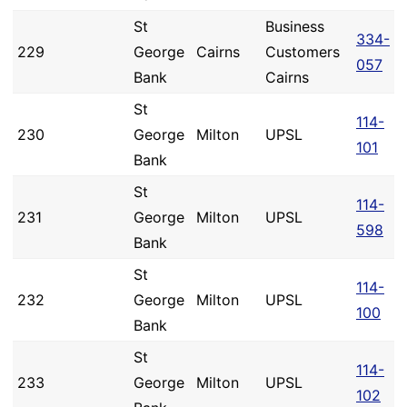
St
Business
334-
229
George
Cairns
Customers
057
Bank
Cairns
St
114-
230
George
Milton
UPSL
101
Bank
St
114-
231
George
Milton
UPSL
598
Bank
St
114-
232
George
Milton
UPSL
100
Bank
St
114-
233
George
Milton
UPSL
102