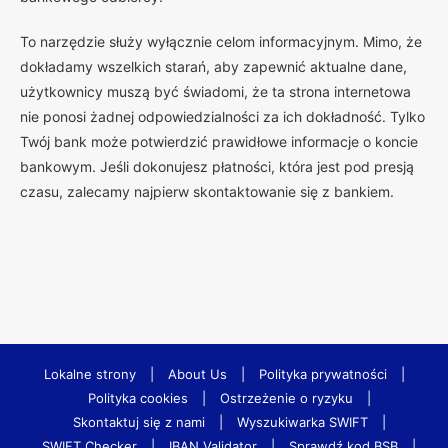
To narzędzie służy wyłącznie celom informacyjnym. Mimo, że
dokładamy wszelkich starań, aby zapewnić aktualne dane,
użytkownicy muszą być świadomi, że ta strona internetowa
nie ponosi żadnej odpowiedzialności za ich dokładność. Tylko
Twój bank może potwierdzić prawidłowe informacje o koncie
bankowym. Jeśli dokonujesz płatności, która jest pod presją
czasu, zalecamy najpierw skontaktowanie się z bankiem.
Lokalne strony
|
About Us
|
Polityka prywatności
|
Polityka cookies
|
Ostrzeżenie o ryzyku
|
Skontaktuj się z nami
|
Wyszukiwarka SWIFT
|
SWIFT Checker
|
IBAN Validator
|
Sprawdź kod BSB
|