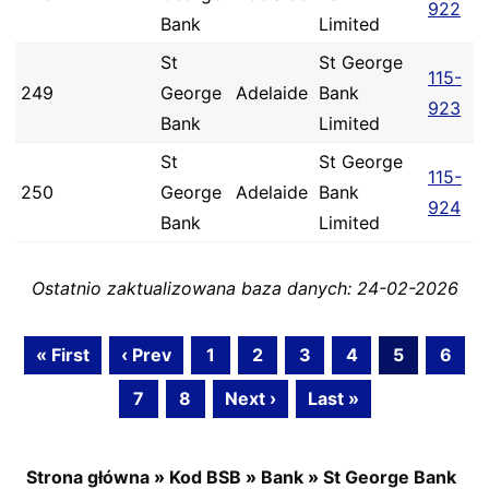
922
Bank
Limited
St
St George
115-
249
George
Adelaide
Bank
923
Bank
Limited
St
St George
115-
250
George
Adelaide
Bank
924
Bank
Limited
Ostatnio zaktualizowana baza danych: 24-02-2026
« First
‹ Prev
1
2
3
4
5
6
7
8
Next ›
Last »
Strona główna
»
Kod BSB
»
Bank
»
St George Bank