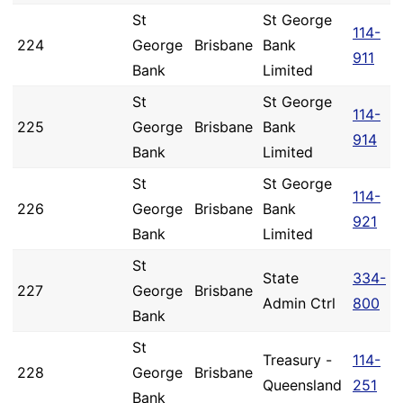
St
St George
114-
224
George
Brisbane
Bank
911
Bank
Limited
St
St George
114-
225
George
Brisbane
Bank
914
Bank
Limited
St
St George
114-
226
George
Brisbane
Bank
921
Bank
Limited
St
State
334-
227
George
Brisbane
Admin Ctrl
800
Bank
St
Treasury -
114-
228
George
Brisbane
Queensland
251
Bank