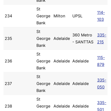
Bank
St
114-
234
George
Milton
UPSL
103
Bank
St
360 Metro
335-
235
George
Adelaide
- SANTTAS
215
Bank
St
115-
236
George
Adelaide
Adelaide
879
Bank
St
335-
237
George
Adelaide
Adelaide
050
Bank
St
335-
238
George
Adelaide
Adelaide
501