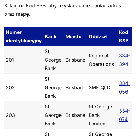
Kliknij na kod BSB, aby uzyskać dane banku, adres
oraz mapę.
Numer
Kod
Bank
Miasto
Oddział
identyfikacyjny
BSB
St
Regional
334-
201
George
Brisbane
Operations
394
Bank
St
334-
202
George
Brisbane
SME QLD
056
Bank
St
St George
334-
203
George
Brisbane
Bank
074
Bank
Limited
St
St George