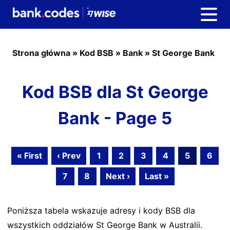
Strona główna
»
Kod BSB
»
Bank
»
St George Bank
Kod BSB dla St George
Bank - Page 5
« First
‹ Prev
1
2
3
4
5
6
7
8
Next ›
Last »
Poniższa tabela wskazuje adresy i kody BSB dla
wszystkich oddziałów St George Bank w Australii.