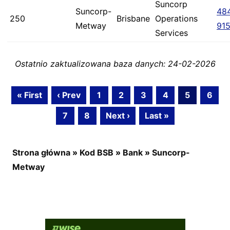
Suncorp
Suncorp-
48
250
Brisbane
Operations
Metway
91
Services
Ostatnio zaktualizowana baza danych: 24-02-2026
« First
‹ Prev
1
2
3
4
5
6
7
8
Next ›
Last »
Strona główna
»
Kod BSB
»
Bank
»
Suncorp-
Metway