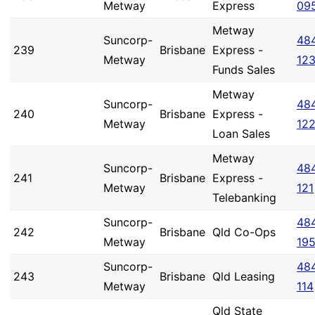
Metway
Express
09
Metway
Suncorp-
48
239
Brisbane
Express -
Metway
12
Funds Sales
Metway
Suncorp-
48
240
Brisbane
Express -
Metway
12
Loan Sales
Metway
Suncorp-
48
241
Brisbane
Express -
Metway
121
Telebanking
Suncorp-
48
242
Brisbane
Qld Co-Ops
Metway
19
Suncorp-
48
243
Brisbane
Qld Leasing
Metway
114
Qld State