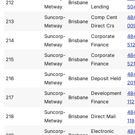
212
Brisbane
Metway
Lending
50
Suncorp-
Comp Cent
48
213
Brisbane
Metway
Direct Crs
00
Suncorp-
Corporate
48
214
Brisbane
Metway
Finance
51
Suncorp-
Corporate
48
215
Brisbane
Metway
Finance
52
Suncorp-
48
216
Brisbane
Deposit Held
Metway
20
Suncorp-
Development
48
217
Brisbane
Metway
Finance
112
Suncorp-
48
218
Brisbane
Direct Mail
Metway
119
Suncorp-
Electronic
48