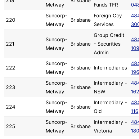
219
Brisbane
Metway
Funds TFR
04
Suncorp-
Foreign Ccy
48
220
Brisbane
Metway
Services
30
Group Credit
Suncorp-
48
221
Brisbane
- Securities
Metway
10
Admin
Suncorp-
48
222
Brisbane
Intermediaries
Metway
19
Suncorp-
Intermediary -
48
223
Brisbane
Metway
NSW
16
Suncorp-
Intermediary -
48
224
Brisbane
Metway
Qld
116
Suncorp-
Intermediary -
48
225
Brisbane
Metway
Victoria
18