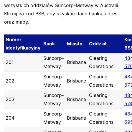
wszystkich oddziałów Suncorp-Metway w Australii.
Kliknij na kod BSB, aby uzyskać dane banku, adres
oraz mapę.
Numer
Ko
Bank
Miasto
Oddział
identyfikacyjny
BS
Suncorp-
Clearing
48
201
Brisbane
Metway
Operations
57
Suncorp-
Clearing
48
202
Brisbane
Metway
Operations
57
Suncorp-
Clearing
48
203
Brisbane
Metway
Operations
57
Suncorp-
Clearing
48
204
Brisbane
Metway
Operations
59