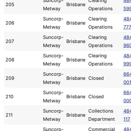
Suncorp-
Clearing
48
205
Brisbane
Metway
Operations
59
Suncorp-
Clearing
48
206
Brisbane
Metway
Operations
77
Suncorp-
Clearing
48
207
Brisbane
Metway
Operations
96
Suncorp-
Clearing
48
208
Brisbane
Metway
Operations
99
Suncorp-
66
209
Brisbane
Closed
Metway
00
Suncorp-
66
210
Brisbane
Closed
Metway
00
Suncorp-
Collections
48
211
Brisbane
Metway
Department
117
Suncorp-
Commercial
48