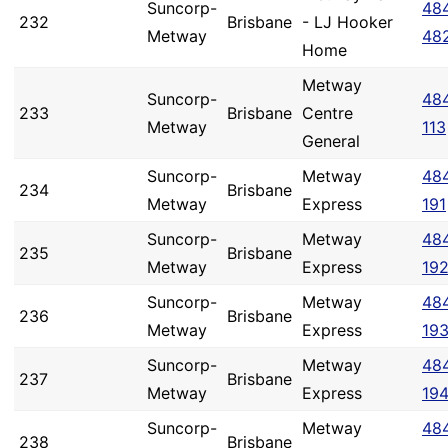
Suncorp-
48
232
Brisbane
- LJ Hooker
Metway
48
Home
Metway
Suncorp-
48
233
Brisbane
Centre
Metway
113
General
Suncorp-
Metway
48
234
Brisbane
Metway
Express
191
Suncorp-
Metway
48
235
Brisbane
Metway
Express
19
Suncorp-
Metway
48
236
Brisbane
Metway
Express
19
Suncorp-
Metway
48
237
Brisbane
Metway
Express
19
Suncorp-
Metway
48
238
Brisbane