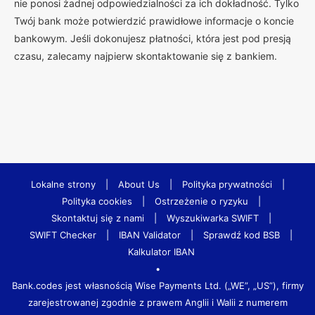
nie ponosi żadnej odpowiedzialności za ich dokładność. Tylko
Twój bank może potwierdzić prawidłowe informacje o koncie
bankowym. Jeśli dokonujesz płatności, która jest pod presją
czasu, zalecamy najpierw skontaktowanie się z bankiem.
Lokalne strony
|
About Us
|
Polityka prywatności
|
Polityka cookies
|
Ostrzeżenie o ryzyku
|
Skontaktuj się z nami
|
Wyszukiwarka SWIFT
|
SWIFT Checker
|
IBAN Validator
|
Sprawdź kod BSB
|
Kalkulator IBAN
•
Bank.codes jest własnością Wise Payments Ltd. („WE”, „US”), firmy
zarejestrowanej zgodnie z prawem Anglii i Walii z numerem