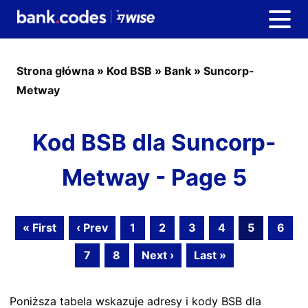
Strona główna
»
Kod BSB
»
Bank
»
Suncorp-
Metway
Kod BSB dla Suncorp-
Metway - Page 5
« First
‹ Prev
1
2
3
4
5
6
7
8
Next ›
Last »
Poniższa tabela wskazuje adresy i kody BSB dla