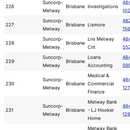
Suncorp-
48
226
Brisbane
Investigations
Metway
10
Suncorp-
48
227
Brisbane
Lismore
Metway
15
Suncorp-
Lns Metway
48
228
Brisbane
Metway
Cnt
55
Suncorp-
Loans
48
229
Brisbane
Metway
Accounting
09
Medical &
Suncorp-
48
230
Brisbane
Commercial
Metway
127
Finance
Metway Bank
Suncorp-
48
231
Brisbane
- LJ Hooker
Metway
12
Home
Metway Bank