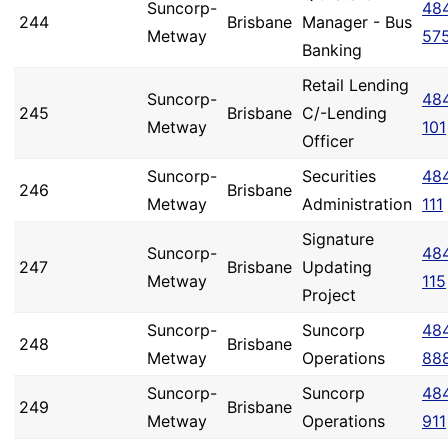
Suncorp-
48
244
Brisbane
Manager - Bus
Metway
57
Banking
Retail Lending
Suncorp-
48
245
Brisbane
C/-Lending
Metway
101
Officer
Suncorp-
Securities
48
246
Brisbane
Metway
Administration
111
Signature
Suncorp-
48
247
Brisbane
Updating
Metway
115
Project
Suncorp-
Suncorp
48
248
Brisbane
Metway
Operations
88
Suncorp-
Suncorp
48
249
Brisbane
Metway
Operations
911