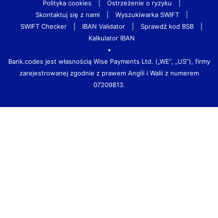
Polityka cookies
|
Ostrzeżenie o ryzyku
|
Skontaktuj się z nami
|
Wyszukiwarka SWIFT
|
SWIFT Checker
|
IBAN Validator
|
Sprawdź kod BSB
|
Kalkulator IBAN
•
Bank.codes jest własnością Wise Payments Ltd. („WE”, „US”), firmy
zarejestrowanej zgodnie z prawem Anglii i Walii z numerem
07209813.