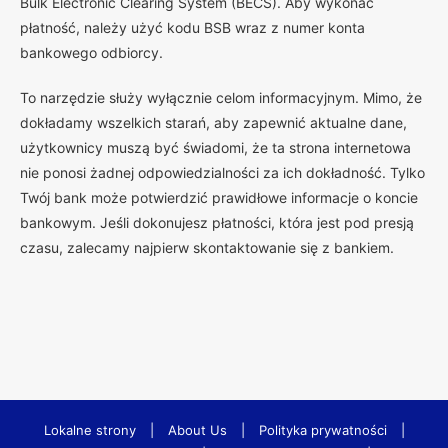
Bulk Electronic Clearing System (BECS). Aby wykonać
płatność, należy użyć kodu BSB wraz z numer konta
bankowego odbiorcy.
To narzędzie służy wyłącznie celom informacyjnym. Mimo, że
dokładamy wszelkich starań, aby zapewnić aktualne dane,
użytkownicy muszą być świadomi, że ta strona internetowa
nie ponosi żadnej odpowiedzialności za ich dokładność. Tylko
Twój bank może potwierdzić prawidłowe informacje o koncie
bankowym. Jeśli dokonujesz płatności, która jest pod presją
czasu, zalecamy najpierw skontaktowanie się z bankiem.
Lokalne strony
|
About Us
|
Polityka prywatności
|