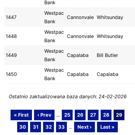
Bank
Westpac
1447
Cannonvale
Whitsunday
Bank
Westpac
1448
Cannonvale
Whitsunday
Bank
Westpac
1449
Capalaba
Bill Butler
Bank
Westpac
1450
Capalaba
Capalaba
Bank
Ostatnio zaktualizowana baza danych: 24-02-2026
« First
‹ Prev
...
25
26
27
28
29
30
31
32
33
...
Next ›
Last »