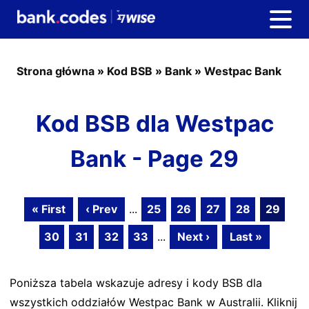
Strona główna
»
Kod BSB
»
Bank
»
Westpac Bank
Kod BSB dla Westpac
Bank - Page 29
« First
‹ Prev
...
25
26
27
28
29
30
31
32
33
...
Next ›
Last »
Poniższa tabela wskazuje adresy i kody BSB dla
wszystkich oddziałów Westpac Bank w Australii. Kliknij