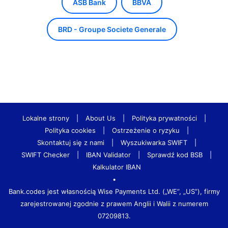
ASB Bank
BBVA
BRD - Groupe Societe Generale
Lokalne strony
|
About Us
|
Polityka prywatności
|
Polityka cookies
|
Ostrzeżenie o ryzyku
|
Skontaktuj się z nami
|
Wyszukiwarka SWIFT
|
SWIFT Checker
|
IBAN Validator
|
Sprawdź kod BSB
|
Kalkulator IBAN
•
Bank.codes jest własnością Wise Payments Ltd. („WE”, „US”), firmy
zarejestrowanej zgodnie z prawem Anglii i Walii z numerem
07209813.