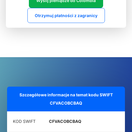
Wyślij pieniądze do Colombia
Otrzymuj płatności z zagranicy
Szczegółowe informacje na temat kodu SWIFT
CFVACOBCBAQ
KOD SWIFT
CFVACOBCBAQ