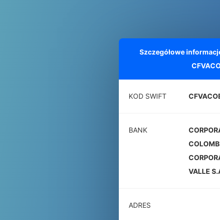
Szczegółowe informacj
CFVACO
KOD SWIFT
CFVACO
BANK
CORPORA
COLOMBI
CORPORA
VALLE S.
ADRES