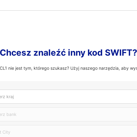
Chcesz znaleźć inny kod SWIFT
1 nie jest tym, którego szukasz? Użyj naszego narzędzia, aby wys
rz kraj
erz bank
t City