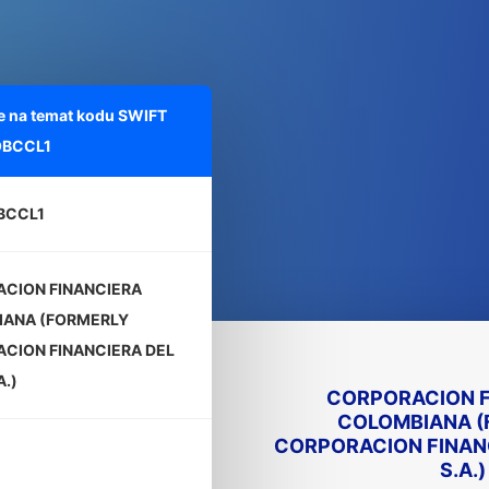
e na temat kodu SWIFT
BCCL1
BCCL1
CION FINANCIERA
ANA (FORMERLY
CION FINANCIERA DEL
A.)
CORPORACION F
COLOMBIANA (
CORPORACION FINANC
S.A.)