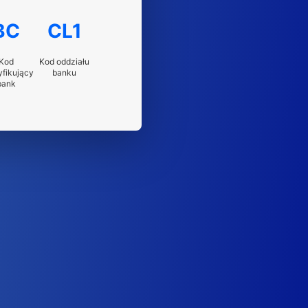
BC
CL1
Kod
Kod oddziału
yfikujący
banku
bank