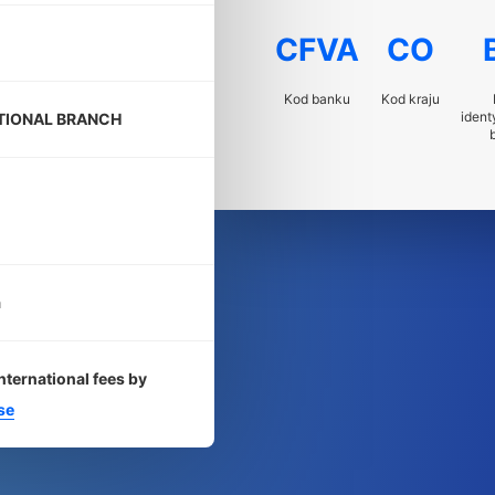
CFVA
CO
Kod banku
Kod kraju
ident
TIONAL BRANCH
a
nternational fees by
se