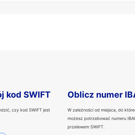
ój kod SWIFT
Oblicz numer I
wdzić, czy kod SWIFT jest
W zależności od miejsca, do któr
możesz potrzebować numeru IBAN
przelewem SWIFT.