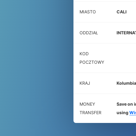
MIASTO
CALI
ODDZIAŁ
INTERNA
KOD
POCZTOWY
KRAJ
Kolumbi
MONEY
Save on i
TRANSFER
using
Wi