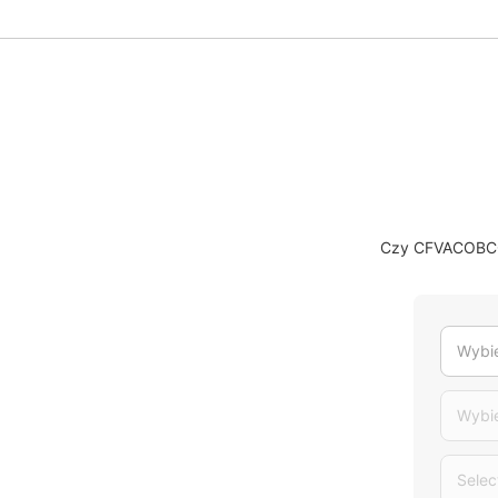
Czy CFVACOBCCL
Wybie
Wybi
Selec