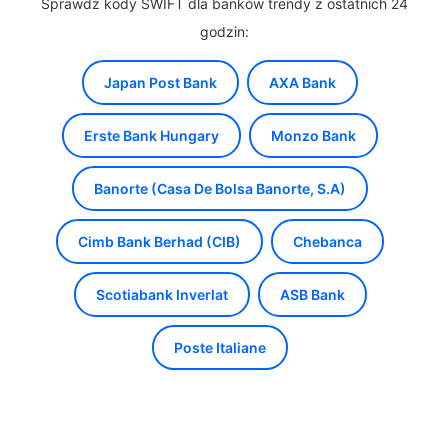
Sprawdź kody SWIFT dla banków trendy z ostatnich 24
godzin:
Japan Post Bank
AXA Bank
Erste Bank Hungary
Monzo Bank
Banorte (Casa De Bolsa Banorte, S.A)
Cimb Bank Berhad (CIB)
Chebanca
Scotiabank Inverlat
ASB Bank
Poste Italiane