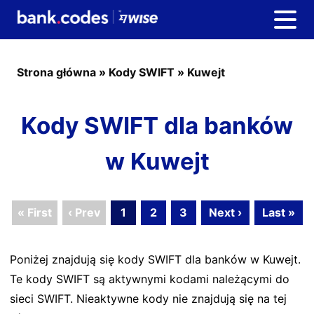
Strona główna
»
Kody SWIFT
»
Kuwejt
Kody SWIFT dla banków
w Kuwejt
« First
‹ Prev
1
2
3
Next ›
Last »
Poniżej znajdują się kody SWIFT dla banków w Kuwejt.
Te kody SWIFT są aktywnymi kodami należącymi do
sieci SWIFT. Nieaktywne kody nie znajdują się na tej