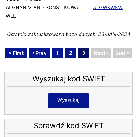
ALGHANIM AND SONS
KUWAIT
ALGWKWKW
WLL
Ostatnio zaktualizowana baza danych: 26-JAN-2024
« First
‹ Prev
1
2
3
Next ›
Last »
Wyszukaj kod SWIFT
Wyszukaj
Sprawdź kod SWIFT