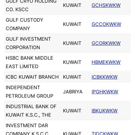
GULF CRYO HOLDING
KUWAIT
GCHSKWKW
CO. KSCC
GULF CUSTODY
KUWAIT
GCCOKWKW
COMPANY
GULF INVESTMENT
KUWAIT
GCORKWKW
CORPORATION
HSBC BANK MIDDLE
KUWAIT
HBMEKWKW
EAST LIMITED
ICBC KUWAIT BRANCH
KUWAIT
ICBKKWKW
INDEPENDENT
JABRIYA
IPGHKWKW
PETROLEUM GROUP
INDUSTRIAL BANK OF
KUWAIT
IBKUKWKW
KUWAIT K.S.C., THE
INVESTMENT DAR
COMPANY K.S.C.C,
KUWAIT
TIDCKWKW