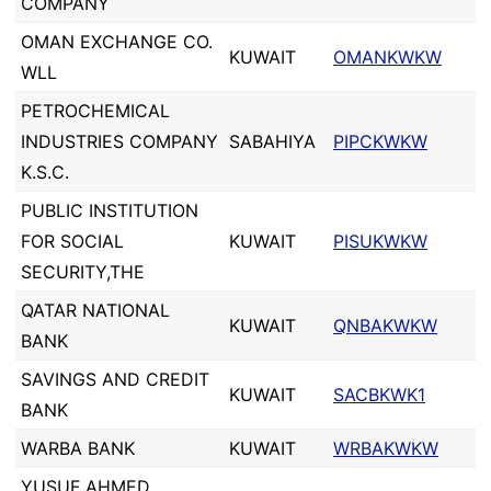
COMPANY
OMAN EXCHANGE CO.
KUWAIT
OMANKWKW
WLL
PETROCHEMICAL
INDUSTRIES COMPANY
SABAHIYA
PIPCKWKW
K.S.C.
PUBLIC INSTITUTION
FOR SOCIAL
KUWAIT
PISUKWKW
SECURITY,THE
QATAR NATIONAL
KUWAIT
QNBAKWKW
BANK
SAVINGS AND CREDIT
KUWAIT
SACBKWK1
BANK
WARBA BANK
KUWAIT
WRBAKWKW
YUSUF AHMED