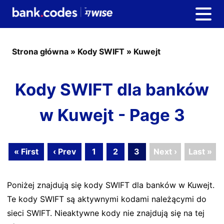
Strona główna
»
Kody SWIFT
»
Kuwejt
Kody SWIFT dla banków
w Kuwejt - Page 3
« First
‹ Prev
1
2
3
Next ›
Last »
Poniżej znajdują się kody SWIFT dla banków w Kuwejt.
Te kody SWIFT są aktywnymi kodami należącymi do
sieci SWIFT. Nieaktywne kody nie znajdują się na tej