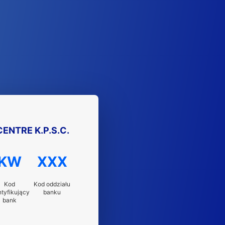
ENTRE K.P.S.C.
KW
XXX
Kod
Kod oddziału
ntyfikujący
banku
bank