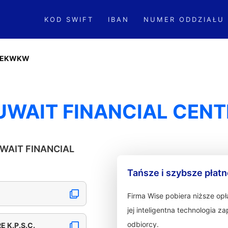
KOD SWIFT
IBAN
NUMER ODDZIAŁU
CEKWKW
WAIT FINANCIAL CENTR
UWAIT FINANCIAL
Tańsze i szybsze płat
Firma Wise pobiera niższe op
jej inteligentna technologia 
odbiorcy.
 K.P.S.C.