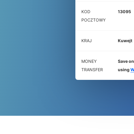
KOD
13095
POCZTOWY
KRAJ
Kuwejt
MONEY
Save on
TRANSFER
using
W