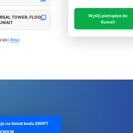
Wyślij pieniądze do
ERSAL TOWER, FLOO
Kuwait
KUWAIT
zięki
Wise
.
je na temat kodu SWIFT
EKWKW