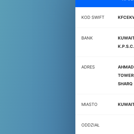
KOD SWIFT
KFCE
BANK
KUWAIT
K.P.S.C
ADRES
AHMAD 
TOWER,
SHARQ
MIASTO
KUWAI
ODDZIAŁ