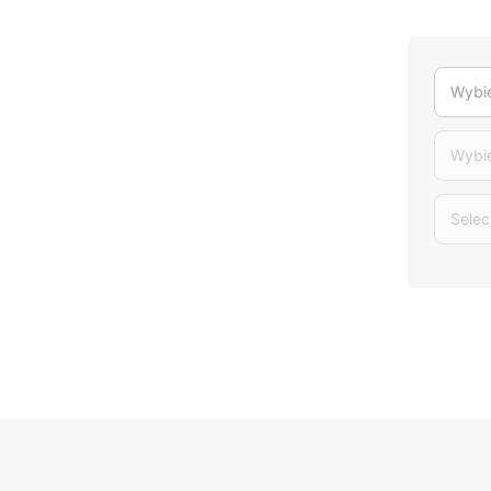
Wybie
Wybi
Selec