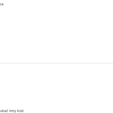
iba
?
ukać inny kod.