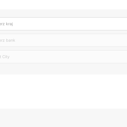
rz kraj
erz bank
t City