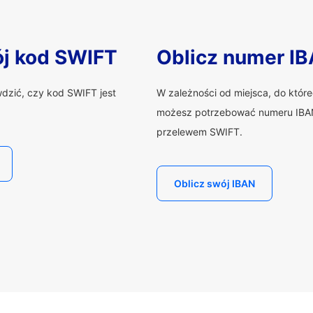
ój kod SWIFT
Oblicz numer I
wdzić, czy kod SWIFT jest
W zależności od miejsca, do któr
możesz potrzebować numeru IBAN
przelewem SWIFT.
Oblicz swój IBAN