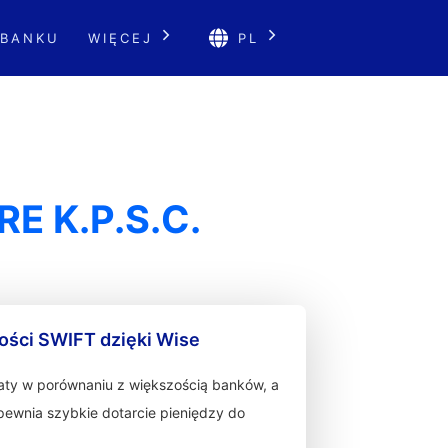
 BANKU
WIĘCEJ
PL
E K.P.S.C.
ności SWIFT dzięki Wise
łaty w porównaniu z większością banków, a
zapewnia szybkie dotarcie pieniędzy do