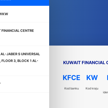
KWKW
 FINANCIAL CENTRE
.
AL-JABER S UNIVERSAL
 FLOOR 3, BLOCK 1 AL-
KUWAIT FINANCIAL C
KFCE
KW
T
Kod banku
Kod kraju
ide