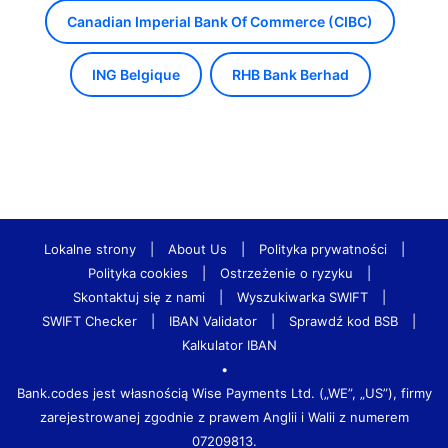
Canadian Imperial Bank Of Commerce (CIBC)
ING Belgique
RHB Bank Berhad
Lokalne strony
|
About Us
|
Polityka prywatności
|
Polityka cookies
|
Ostrzeżenie o ryzyku
|
Skontaktuj się z nami
|
Wyszukiwarka SWIFT
|
SWIFT Checker
|
IBAN Validator
|
Sprawdź kod BSB
|
Kalkulator IBAN
•
Bank.codes jest własnością Wise Payments Ltd. („WE”, „US”), firmy
zarejestrowanej zgodnie z prawem Anglii i Walii z numerem
07209813.