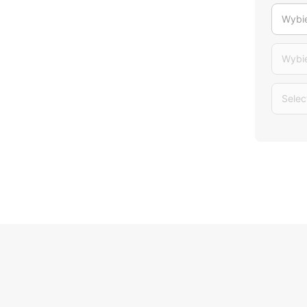
Wybie
Wybi
Selec