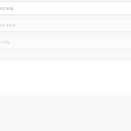
rz kraj
erz bank
t City