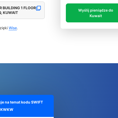
 BUILDING 1 FLOOR
Wyślij pieniądze do
Q, KUWAIT
Kuwait
zięki
Wise
.
je na temat kodu SWIFT
QKWKW