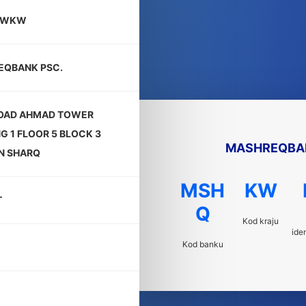
KWKW
EQBANK PSC.
ROAD AHMAD TOWER
NG 1 FLOOR 5 BLOCK 3
MASHREQBAN
N SHARQ
MSH
KW
T
Q
Kod kraju
ide
Kod banku