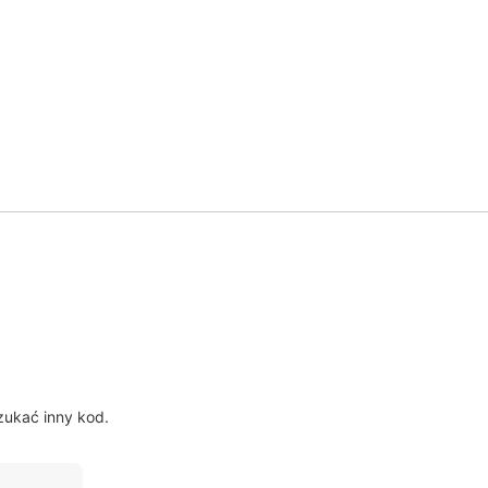
?
ukać inny kod.