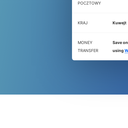
POCZTOWY
KRAJ
Kuwejt
MONEY
Save on
TRANSFER
using
W