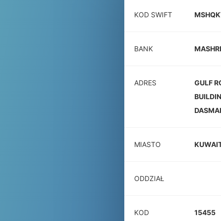
KOD SWIFT
MSHQ
BANK
MASHR
ADRES
GULF 
BUILDI
DASMA
MIASTO
KUWAI
ODDZIAŁ
KOD
15455