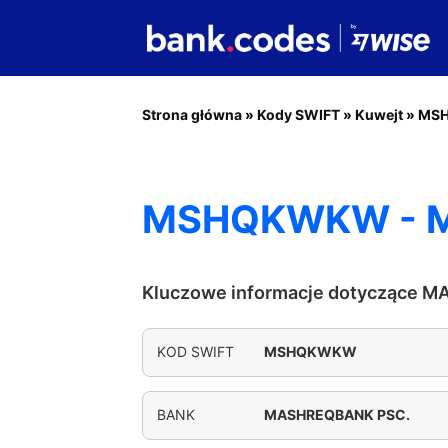
Strona główna
»
Kody SWIFT
»
Kuwejt
»
MS
MSHQKWKW - M
Kluczowe informacje dotyczące 
KOD SWIFT
MSHQKWKW
BANK
MASHREQBANK PSC.