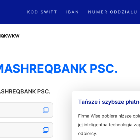
KOD SWIFT
IBAN
NUMER ODDZIAŁU
HQKWKW
ASHREQBANK PSC.
MASHREQBANK PSC.
Tańsze i szybsze płat
Firma Wise pobiera niższe op
jej inteligentna technologia 
odbiorcy.