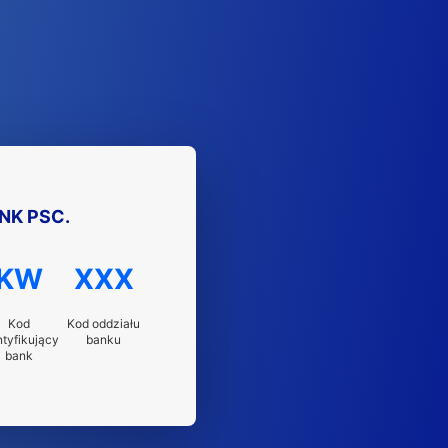
K PSC.
KW
XXX
Kod
Kod oddziału
ntyfikujący
banku
bank