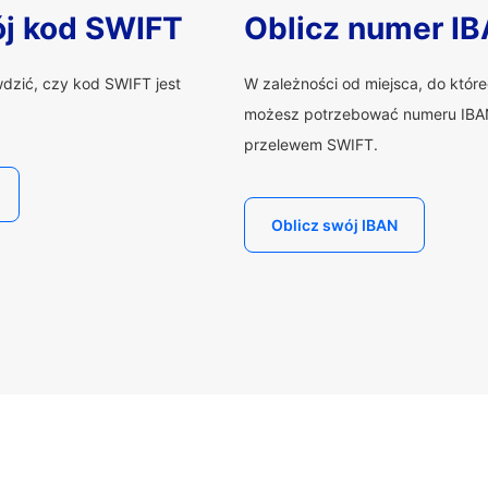
ój kod SWIFT
Oblicz numer I
wdzić, czy kod SWIFT jest
W zależności od miejsca, do któr
możesz potrzebować numeru IBAN
przelewem SWIFT.
Oblicz swój IBAN