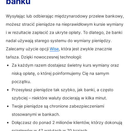
banku
Wysyłając lub odbierając międzynarodowy przelew bankowy,
możesz stracić pieniądze na nieprawidłowym kursie wymiany
i w rezultacie zapłacić za ukryte opłaty. To dlatego, że banki
nadal używają starego systemu do wymiany pieniędzy.
Zalecamy użycie opcji
Wise
, która jest zwykle znacznie
tańsza. Dzięki nowoczesnej technologii:
Za każdym razem dostajesz świetny kurs wymiany oraz
niską opłatę, o której poinformujemy Cię na samym
początku.
Przesyłasz pieniądze tak szybko, jak banki, a często
szybciej – niektóre waluty docierają w kilka minut.
Twoje pieniądze są chronione zabezpieczeniami
stosowanymi w bankach.
Dołączasz do ponad 2 milionów klientów, którzy dokonują
przelewów w 47 walutach w 70 krajach.