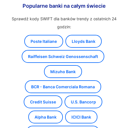
Popularne banki na całym świecie
Sprawdź kody SWIFT dla banków trendy z ostatnich 24
godzin:
Poste Italiane
Lloyds Bank
Raiffeisen Schweiz Genossenschaft
Mizuho Bank
BCR - Banca Comerciala Romana
Credit Suisse
U.S. Bancorp
Alpha Bank
ICICI Bank