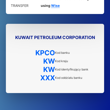
TRANSFER
using
Wise
KUWAIT PETROLEUM CORPORATION
KPCO
Kod banku
KW
Kod kraju
KW
Kod identyfikujący bank
XXX
Kod oddziału banku