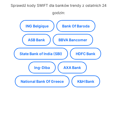
Sprawdź kody SWIFT dla banków trendy z ostatnich 24
godzin:
ING Belgique
Bank Of Baroda
ASB Bank
BBVA Bancomer
State Bank of India (SBI)
HDFC Bank
Ing-Diba
AXA Bank
National Bank Of Greece
K&H Bank