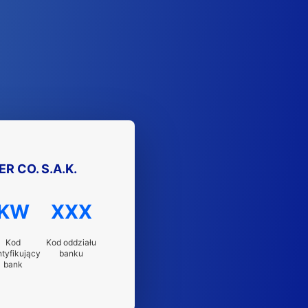
R CO. S.A.K.
KW
XXX
Kod
Kod oddziału
ntyfikujący
banku
bank