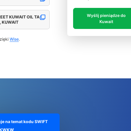
Wyślij pieniądze do
EET KUWAIT OIL TA
Kuwait
, KUWAIT
zięki
Wise
.
je na temat kodu SWIFT
AKWKW