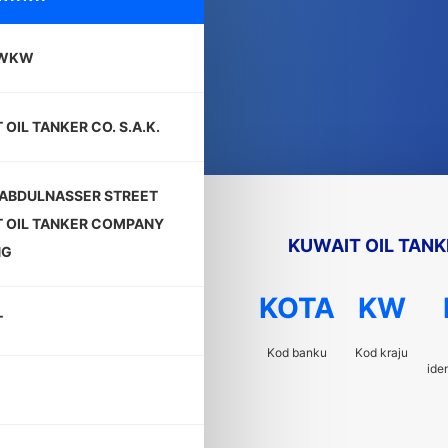
KWKW
OIL TANKER CO. S.A.K.
ABDULNASSER STREET
 OIL TANKER COMPANY
KUWAIT OIL TANKE
NG
KOTA
KW
T
Kod banku
Kod kraju
ide