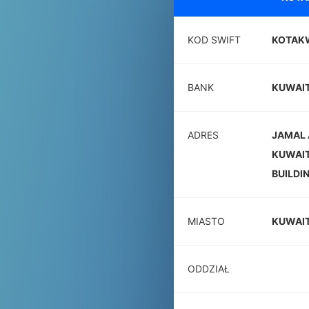
KOD SWIFT
KOTA
BANK
KUWAIT 
ADRES
JAMAL 
KUWAIT
BUILDI
MIASTO
KUWAI
ODDZIAŁ