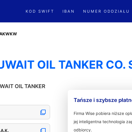
KOD SWIFT
IBAN
NUMER ODDZIAŁU
TAKWKW
WAIT OIL TANKER CO. S
UWAIT OIL TANKER
Tańsze i szybsze płat
Firma Wise pobiera niższe op
jej inteligentna technologia 
odbiorcy.
A.K.