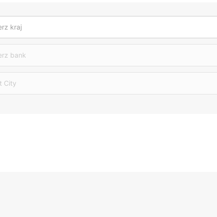
rz kraj
erz bank
t City