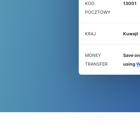
KOD
13001
POCZTOWY
KRAJ
Kuwejt
MONEY
Save on
TRANSFER
using
W