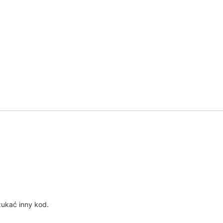
?
ukać inny kod.