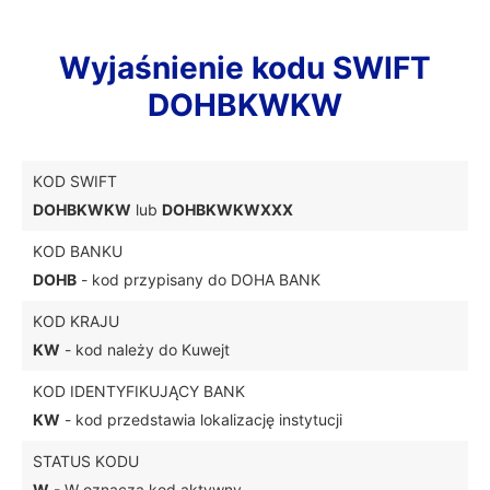
Wyjaśnienie kodu SWIFT
DOHBKWKW
KOD SWIFT
DOHBKWKW
lub
DOHBKWKWXXX
KOD BANKU
DOHB
- kod przypisany do DOHA BANK
KOD KRAJU
KW
- kod należy do Kuwejt
KOD IDENTYFIKUJĄCY BANK
KW
- kod przedstawia lokalizację instytucji
STATUS KODU
W
- W oznacza kod aktywny