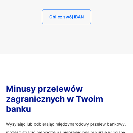
Oblicz swój IBAN
Minusy przelewów
zagranicznych w Twoim
banku
Wysyłając lub odbierając międzynarodowy przelew bankowy,
możesz stracić pieniądze na nieprawidłowym kursie wymiany