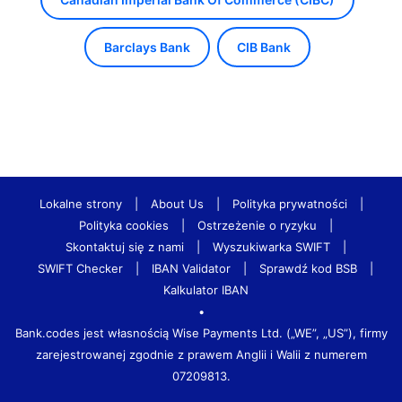
Barclays Bank
CIB Bank
Lokalne strony
|
About Us
|
Polityka prywatności
|
Polityka cookies
|
Ostrzeżenie o ryzyku
|
Skontaktuj się z nami
|
Wyszukiwarka SWIFT
|
SWIFT Checker
|
IBAN Validator
|
Sprawdź kod BSB
|
Kalkulator IBAN
•
Bank.codes jest własnością Wise Payments Ltd. („WE”, „US”), firmy
zarejestrowanej zgodnie z prawem Anglii i Walii z numerem
07209813.