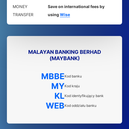
MONEY
Save on international fees by
TRANSFER
using
Wise
MALAYAN BANKING BERHAD
(MAYBANK)
MBBE
Kod banku
MY
Kod kraju
KL
Kod identyfikujący bank
WEB
Kod oddziału banku