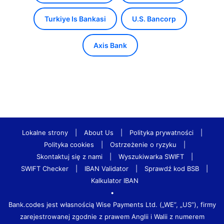
Turkiye Is Bankasi
U.S. Bancorp
Axis Bank
Lokalne strony
|
About Us
|
Polityka prywatności
|
Polityka cookies
|
Ostrzeżenie o ryzyku
|
Skontaktuj się z nami
|
Wyszukiwarka SWIFT
|
SWIFT Checker
|
IBAN Validator
|
Sprawdź kod BSB
|
Kalkulator IBAN
•
Bank.codes jest własnością Wise Payments Ltd. („WE”, „US”), firmy
zarejestrowanej zgodnie z prawem Anglii i Walii z numerem