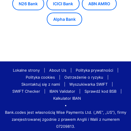
N26 Bank
ICICI Bank
ABN AMRO
Alpha Bank
Lokalne strony
|
About Us
|
Polityka prywatności
|
Polityka cookies
|
Ostrzeżenie o ryzyku
|
Skontaktuj się z nami
|
Wyszukiwarka SWIFT
|
SWIFT Checker
|
IBAN Validator
|
Sprawdź kod BSB
|
Kalkulator IBAN
•
Bank.codes jest własnością Wise Payments Ltd. („WE”, „US”), firmy
zarejestrowanej zgodnie z prawem Anglii i Walii z numerem
07209813.