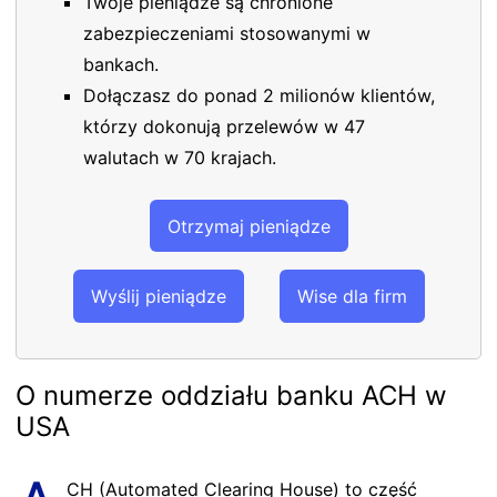
Twoje pieniądze są chronione
zabezpieczeniami stosowanymi w
bankach.
Dołączasz do ponad 2 milionów klientów,
którzy dokonują przelewów w 47
walutach w 70 krajach.
Otrzymaj pieniądze
Wyślij pieniądze
Wise dla firm
O numerze oddziału banku ACH w
USA
CH (Automated Clearing House) to część