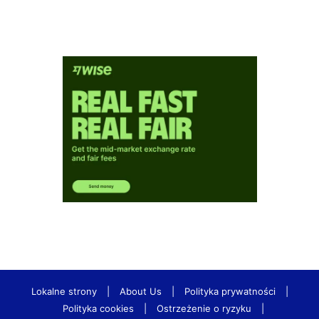
Lokalne strony
|
About Us
|
Polityka prywatności
|
Polityka cookies
|
Ostrzeżenie o ryzyku
|