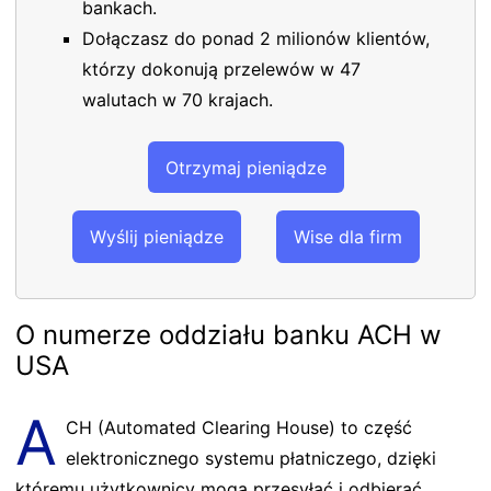
bankach.
Dołączasz do ponad 2 milionów klientów,
którzy dokonują przelewów w 47
walutach w 70 krajach.
Otrzymaj pieniądze
Wyślij pieniądze
Wise dla firm
O numerze oddziału banku ACH w
USA
A
CH (Automated Clearing House) to część
elektronicznego systemu płatniczego, dzięki
któremu użytkownicy mogą przesyłać i odbierać