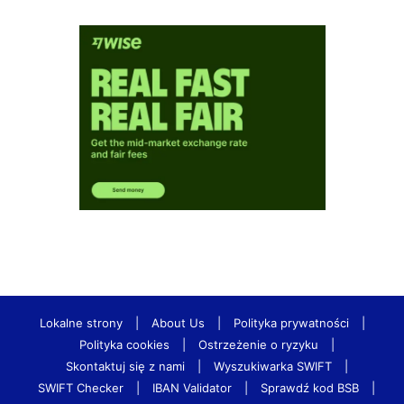
Lokalne strony
|
About Us
|
Polityka prywatności
|
Polityka cookies
|
Ostrzeżenie o ryzyku
|
Skontaktuj się z nami
|
Wyszukiwarka SWIFT
|
SWIFT Checker
|
IBAN Validator
|
Sprawdź kod BSB
|