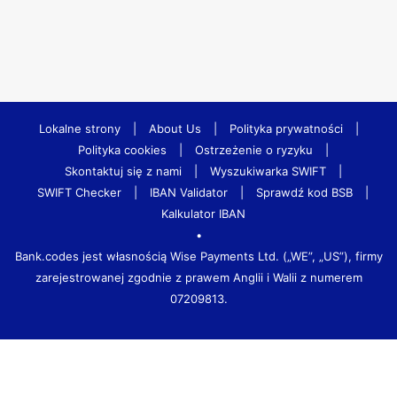
Lokalne strony
|
About Us
|
Polityka prywatności
|
Polityka cookies
|
Ostrzeżenie o ryzyku
|
Skontaktuj się z nami
|
Wyszukiwarka SWIFT
|
SWIFT Checker
|
IBAN Validator
|
Sprawdź kod BSB
|
Kalkulator IBAN
•
Bank.codes jest własnością Wise Payments Ltd. („WE”, „US”), firmy
zarejestrowanej zgodnie z prawem Anglii i Walii z numerem
07209813.