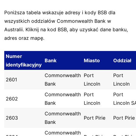
Poniższa tabela wskazuje adresy i kody BSB dla
wszystkich oddziałów Commonwealth Bank w
Australii. Kliknij na kod BSB, aby uzyskać dane banku,
adres oraz mapę.
Numer
Bank
Miasto
Oddział
identyfikacyjny
Commonwealth
Port
Port
2601
Bank
Lincoln
Lincoln
Commonwealth
Port
Port
2602
Bank
Lincoln
Lincoln S
Commonwealth
2603
Port Pirie
Port Pirie
Bank
Commonwealth