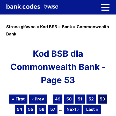
Strona główna
»
Kod BSB
»
Bank
»
Commonwealth
Bank
Kod BSB dla
Commonwealth Bank -
Page 53
« First
‹ Prev
...
49
50
51
52
53
54
55
56
57
...
Next ›
Last »