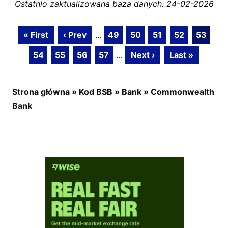
Ostatnio zaktualizowana baza danych: 24-02-2026
« First
‹ Prev
...
49
50
51
52
53
54
55
56
57
...
Next ›
Last »
Strona główna
»
Kod BSB
»
Bank
»
Commonwealth
Bank