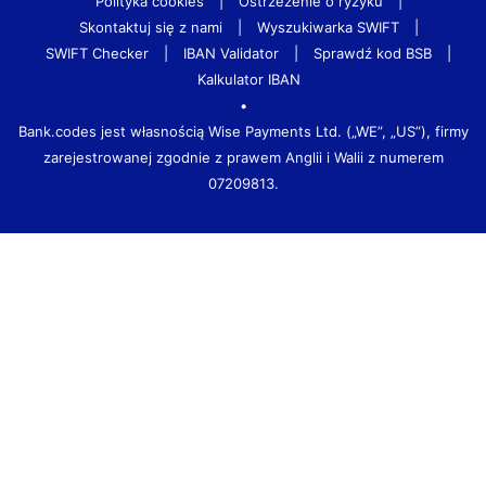
Polityka cookies
|
Ostrzeżenie o ryzyku
|
Skontaktuj się z nami
|
Wyszukiwarka SWIFT
|
SWIFT Checker
|
IBAN Validator
|
Sprawdź kod BSB
|
Kalkulator IBAN
•
Bank.codes jest własnością Wise Payments Ltd. („WE”, „US”), firmy
zarejestrowanej zgodnie z prawem Anglii i Walii z numerem
07209813.