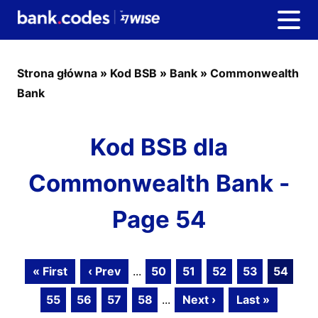
Strona główna
»
Kod BSB
»
Bank
»
Commonwealth
Bank
Kod BSB dla
Commonwealth Bank -
Page 54
« First
‹ Prev
...
50
51
52
53
54
55
56
57
58
...
Next ›
Last »