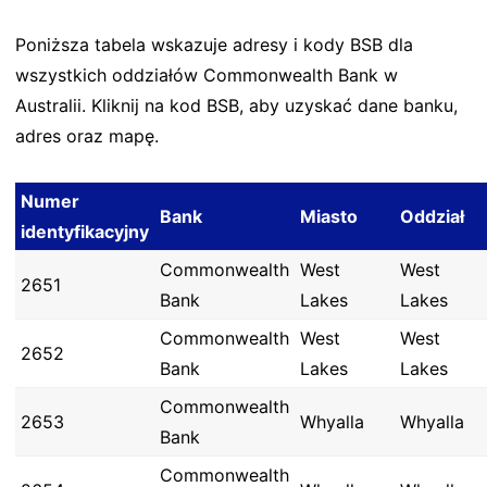
Poniższa tabela wskazuje adresy i kody BSB dla
wszystkich oddziałów Commonwealth Bank w
Australii. Kliknij na kod BSB, aby uzyskać dane banku,
adres oraz mapę.
Numer
Bank
Miasto
Oddział
identyfikacyjny
Commonwealth
West
West
2651
Bank
Lakes
Lakes
Commonwealth
West
West
2652
Bank
Lakes
Lakes
Commonwealth
2653
Whyalla
Whyalla
Bank
Commonwealth