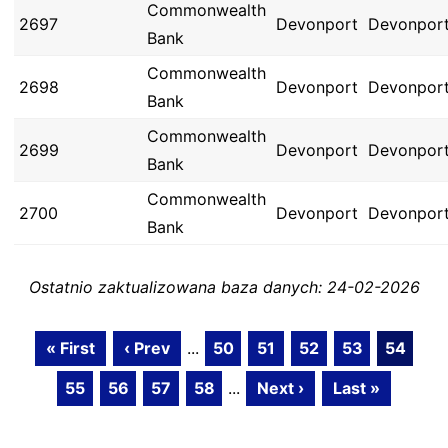
Commonwealth
2697
Devonport
Devonpor
Bank
Commonwealth
2698
Devonport
Devonpor
Bank
Commonwealth
2699
Devonport
Devonpor
Bank
Commonwealth
2700
Devonport
Devonpor
Bank
Ostatnio zaktualizowana baza danych: 24-02-2026
« First
‹ Prev
...
50
51
52
53
54
55
56
57
58
...
Next ›
Last »