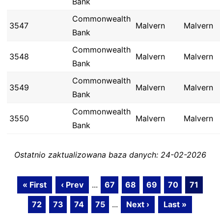
Bank
Commonwealth
3547
Malvern
Malvern
Bank
Commonwealth
3548
Malvern
Malvern
Bank
Commonwealth
3549
Malvern
Malvern
Bank
Commonwealth
3550
Malvern
Malvern
Bank
Ostatnio zaktualizowana baza danych: 24-02-2026
« First
‹ Prev
...
67
68
69
70
71
72
73
74
75
...
Next ›
Last »