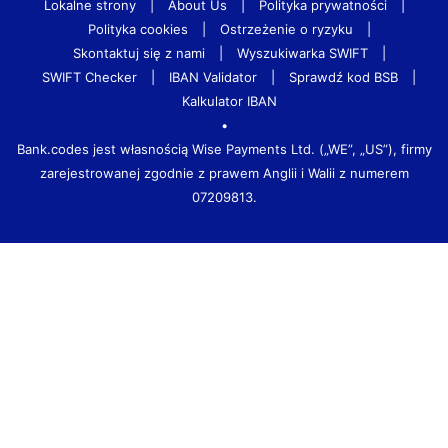
Lokalne strony
|
About Us
|
Polityka prywatności
|
Polityka cookies
|
Ostrzeżenie o ryzyku
|
Skontaktuj się z nami
|
Wyszukiwarka SWIFT
|
SWIFT Checker
|
IBAN Validator
|
Sprawdź kod BSB
|
Kalkulator IBAN
•
Bank.codes jest własnością Wise Payments Ltd. („WE”, „US”), firmy
zarejestrowanej zgodnie z prawem Anglii i Walii z numerem
07209813.