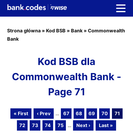
Strona główna
»
Kod BSB
»
Bank
»
Commonwealth
Bank
Kod BSB dla
Commonwealth Bank -
Page 71
« First
‹ Prev
...
67
68
69
70
71
72
73
74
75
...
Next ›
Last »