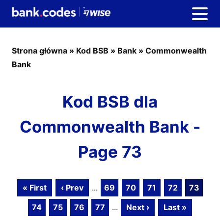
Strona główna
»
Kod BSB
»
Bank
»
Commonwealth
Bank
Kod BSB dla
Commonwealth Bank -
Page 73
« First
‹ Prev
...
69
70
71
72
73
74
75
76
77
...
Next ›
Last »