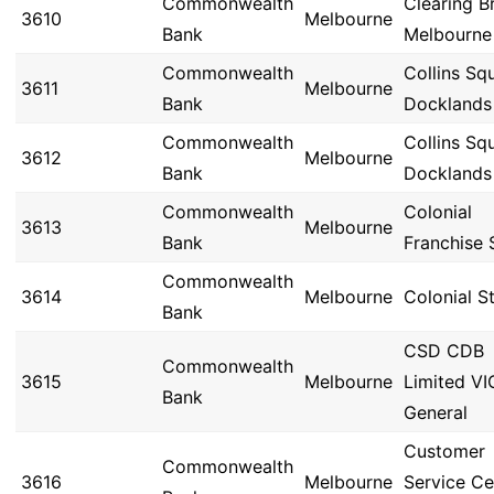
Commonwealth
Clearing B
3610
Melbourne
Bank
Melbourne
Commonwealth
Collins Sq
3611
Melbourne
Bank
Docklands
Commonwealth
Collins Sq
3612
Melbourne
Bank
Docklands
Commonwealth
Colonial
3613
Melbourne
Bank
Franchise 
Commonwealth
3614
Melbourne
Colonial St
Bank
CSD CDB
Commonwealth
3615
Melbourne
Limited VI
Bank
General
Customer
Commonwealth
3616
Melbourne
Service Ce