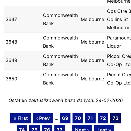
Melbourne
Ops Ctre 
Commonwealth
3647
Melbourne
Collins St
Bank
Melbourne
Commonwealth
Paramount
3648
Melbourne
Bank
Liquor
Commonwealth
Piccol Cre
3649
Melbourne
Bank
Co-Op Ltd
Commonwealth
Piccol Cre
3650
Melbourne
Bank
Co-Op Ltd
Ostatnio zaktualizowana baza danych: 24-02-2026
« First
‹ Prev
...
69
70
71
72
73
74
75
76
77
...
Next ›
Last »