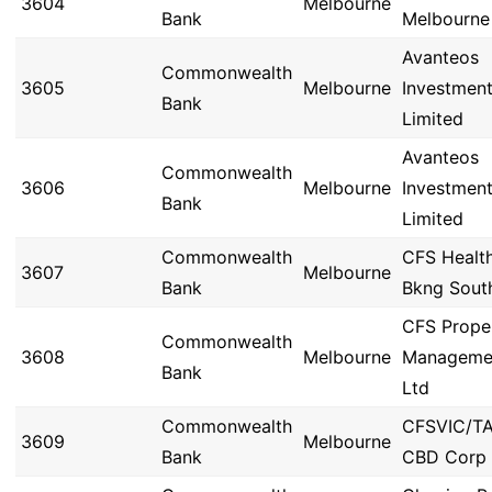
3604
Melbourne
Bank
Melbourne
Avanteos
Commonwealth
3605
Melbourne
Investmen
Bank
Limited
Avanteos
Commonwealth
3606
Melbourne
Investmen
Bank
Limited
Commonwealth
CFS Healt
3607
Melbourne
Bank
Bkng Sout
CFS Prope
Commonwealth
3608
Melbourne
Manageme
Bank
Ltd
Commonwealth
CFSVIC/T
3609
Melbourne
Bank
CBD Corp 