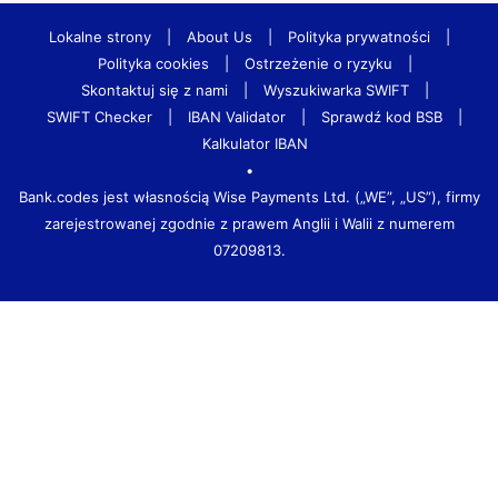
Lokalne strony
|
About Us
|
Polityka prywatności
|
Polityka cookies
|
Ostrzeżenie o ryzyku
|
Skontaktuj się z nami
|
Wyszukiwarka SWIFT
|
SWIFT Checker
|
IBAN Validator
|
Sprawdź kod BSB
|
Kalkulator IBAN
•
Bank.codes jest własnością Wise Payments Ltd. („WE”, „US”), firmy
zarejestrowanej zgodnie z prawem Anglii i Walii z numerem
07209813.