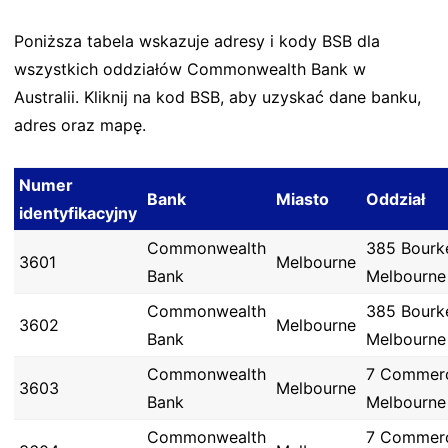
Poniższa tabela wskazuje adresy i kody BSB dla
wszystkich oddziałów Commonwealth Bank w
Australii. Kliknij na kod BSB, aby uzyskać dane banku,
adres oraz mapę.
Numer
Bank
Miasto
Oddział
identyfikacyjny
Commonwealth
385 Bourk
3601
Melbourne
Bank
Melbourne
Commonwealth
385 Bourk
3602
Melbourne
Bank
Melbourne
Commonwealth
7 Commerc
3603
Melbourne
Bank
Melbourne
Commonwealth
7 Commerc